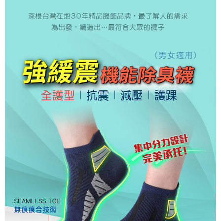
３．安心：先確認商品／服務後，再付款。
全家取貨付款
每筆NT$150，滿NT$500(含以上)免運費
【「AFTEE先享後付」結帳流程】
１．於結帳方式選擇「AFTEE先享後付」後，將跳轉至「AFTEE先享後付」
付款後全家取貨
結帳頁面，進行簡訊認證並確認金額後，即可完成結帳。
２．訂單成立數日內，您將收到繳費通知簡訊。
每筆NT$150，滿NT$500(含以上)免運費
３．收到繳費通知簡訊後14天內，點擊此簡訊中的連結，可透過四大超商／
ATM／網路銀行／等多元方式進行付款，方視為交易完成。
萊爾富取貨付款
※ 請注意：結帳手續完成當下不需立刻繳費，但若您需要取消訂單，請聯絡
每筆NT$150，滿NT$500(含以上)免運費
購買商品的店家。未經商家同意取消之訂單仍視為有效，需透過AFTEE先享
後付繳納相關費用。
付款後萊爾富取貨
※ 交易是否成功請以「AFTEE先享後付 」之結帳頁面顯示為準，若有關於
是否繳費成功／繳費後需取消欲退款等相關疑問，請聯繫「AFTEE先享後付
每筆NT$150，滿NT$500(含以上)免運費
客戶支援中心」
https://netprotections.freshdesk.com/support/home
7-11取貨付款
【注意事項】
１．透過由恩沛科技股份有限公司提供之「AFTEE先享後付」服務完成之交
每筆NT$150，滿NT$500(含以上)免運費
易，需依本服務之必要範圍內提供個人資料，並將交易相關給付款項請求債
權轉讓予恩沛科技股份有限公司。
付款後7-11取貨
２．關於個人資料處理事宜，請瀏覽以下網址：
每筆NT$150，滿NT$500(含以上)免運費
https://aftee.tw/terms/#terms3
３．未成年的使用者請事先徵得法定代理人或監護人之同意方可使用
宅配
「AFTEE先享後付」，若未經同意申辦者引起之損失，本公司不負相關責
任。
每筆NT$150，滿NT$500(含以上)免運費
４．使用「AFTEE先享後付」時，將依據個別帳號之用戶狀況，依本公司即