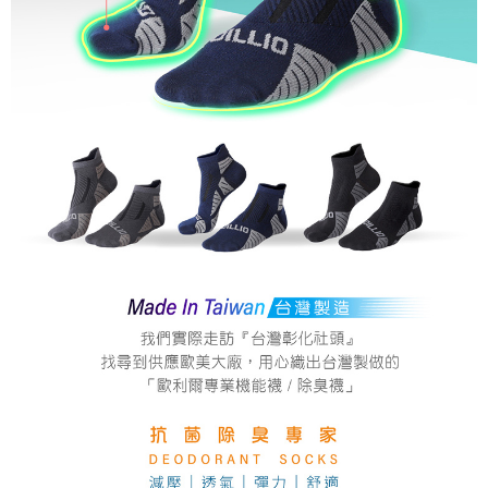
時審查核予不同之上限額度；若仍有額度不足之情形，本公司將視審查結果
離島宅配
請求用戶進行身份認證。
每筆NT$200，滿NT$5,000(含以上)免運費
５．嚴禁一人註冊多個帳號或使用他人資訊註冊。若發現惡意使用之情形，
恩沛科技股份有限公司將有權停止該用戶之使用額度並採取法律行動。