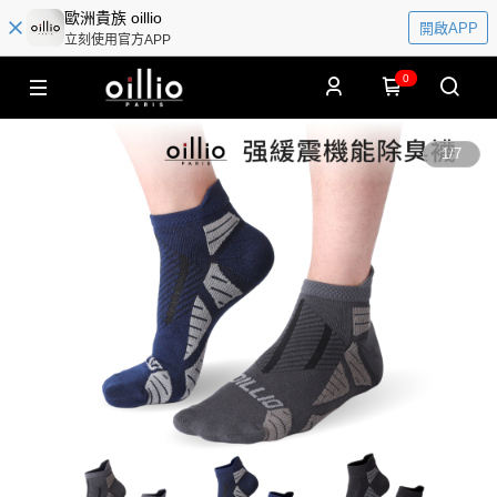
歐洲貴族 oillio
開啟APP
立刻使用官方APP
0
1
/
7