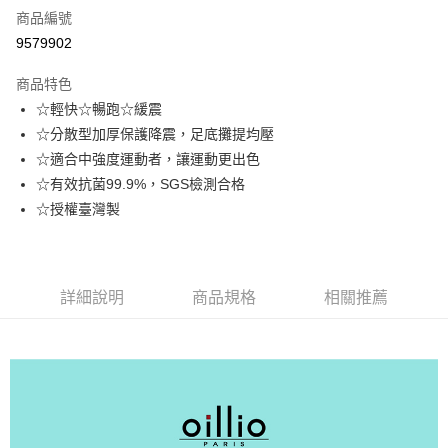
商品編號
信用卡分期付款
9579902
3 期 0 利率 每期
NT$123
21家銀行
商品特色
6 期 0 利率 每期
NT$61
21家銀行
合作金庫商業銀行
第一商業銀行
☆輕快☆暢跑☆緩震
華南商業銀行
彰化商業銀行
合作金庫商業銀行
第一商業銀行
超商取貨付款
☆分散型加厚保護降震，足底攤提均壓
上海商業儲蓄銀行
台北富邦商業銀行
華南商業銀行
彰化商業銀行
國泰世華商業銀行
兆豐國際商業銀行
☆適合中強度運動者，讓運動更出色
LINE Pay
上海商業儲蓄銀行
台北富邦商業銀行
臺灣中小企業銀行
台中商業銀行
☆有效抗菌99.9%，SGS檢測合格
國泰世華商業銀行
兆豐國際商業銀行
匯豐（台灣）商業銀行
華泰商業銀行
Apple Pay
臺灣中小企業銀行
台中商業銀行
☆授權臺灣製
聯邦商業銀行
遠東國際商業銀行
匯豐（台灣）商業銀行
華泰商業銀行
街口支付
元大商業銀行
永豐商業銀行
聯邦商業銀行
遠東國際商業銀行
玉山商業銀行
星展（台灣）商業銀行
元大商業銀行
永豐商業銀行
悠遊付
台新國際商業銀行
中國信託商業銀行
玉山商業銀行
星展（台灣）商業銀行
詳細說明
商品規格
相關推薦
台灣樂天信用卡公司
台新國際商業銀行
中國信託商業銀行
AFTEE先享後付
台灣樂天信用卡公司
相關說明
【關於「AFTEE先享後付」】
ATM付款
AFTEE先享後付是「在收到商品之後才付款」的支付方式。 讓您購物簡單
便利好安心！
１．簡單：不需註冊會員、不需綁卡、不需儲值。
運送方式
２．便利：只要手機號碼，簡訊認證，即可結帳。