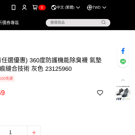
0
中文 (繁體)
TWD
折價券專區
有任選優惠) 360度防護機能除臭襪 氣墊
痕縫合技術 灰色 23125960
500免運
69