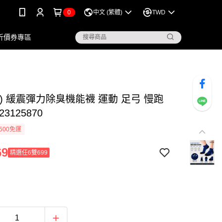
0
中文 (繁體)
TWD
折價券專區
) 緩震彈力除臭機能襪 運動 足弓 慢跑
3125870
500免運
69
精選任6雙699