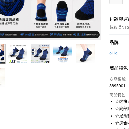
付款與運
超取滿NT$
付款方式
品牌
信用卡一
oillio
信用卡分
商品特色
3 期 
商品編號
6 期 
合作金
8895901
華南商
合作金
超商取貨
上海商
商品特色
華南商
國泰世
☆輕快
LINE Pay
上海商
臺灣中
☆底部
國泰世
匯豐（
Apple Pay
臺灣中
☆足背
聯邦商
匯豐（
☆適合
街口支付
元大商
聯邦商