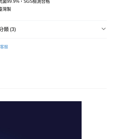
菌99.9%，SGS檢測合格
業銀行
星展（台灣）商業銀行
業銀行
永豐商業銀行
際商業銀行
中國信託商業銀行
臺灣製
業銀行
星展（台灣）商業銀行
天信用卡公司
際商業銀行
中國信託商業銀行
享後付
天信用卡公司
類 (3)
FTEE先享後付」】
先享後付是「在收到商品之後才付款」的支付方式。 讓您購物簡單
運動機能除臭襪
心！
客服
：不需註冊會員、不需綁卡、不需儲值。
抑菌除臭短襪
：只要手機號碼，簡訊認證，即可結帳。
：先確認商品／服務後，再付款。
除臭襪1雙30元起
付款
EE先享後付」結帳流程】
50，滿NT$500(含以上)免運費
方式選擇「AFTEE先享後付」後，將跳轉至「AFTEE先享後
頁面，進行簡訊認證並確認金額後，即可完成結帳。
家取貨
成立數日內，您將收到繳費通知簡訊。
費通知簡訊後14天內，點擊此簡訊中的連結，可透過四大超商
50，滿NT$500(含以上)免運費
網路銀行／等多元方式進行付款，方視為交易完成。
：結帳手續完成當下不需立刻繳費，但若您需要取消訂單，請聯
貨付款
的店家。未經商家同意取消之訂單仍視為有效，需透過AFTEE
繳納相關費用。
50，滿NT$500(含以上)免運費
否成功請以「AFTEE先享後付 」之結帳頁面顯示為準，若有關於
功／繳費後需取消欲退款等相關疑問，請聯繫「AFTEE先享後
爾富取貨
援中心」
https://netprotections.freshdesk.com/support/home
50，滿NT$500(含以上)免運費