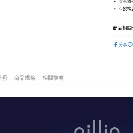
☆有效抗
玉山商
元大商
悠遊付
台新國
☆授權
玉山商
台灣樂
台新國
AFTEE先
台灣樂
相關說明
商品相關分
【關於「A
ATM付款
AFTEE
健康襪款
便利好安
分享
１．簡單
健康襪款
２．便利
運送方式
３．安心
父親節特惠
全家取貨
【「AFT
每筆NT$1
１．於結帳
說明
商品規格
相關推薦
付」結帳
付款後全
２．訂單
３．收到繳
每筆NT$1
／ATM／
※ 請注意
萊爾富取
絡購買商品
先享後付
每筆NT$1
※ 交易是
是否繳費成
付款後萊
付客戶支
每筆NT$1