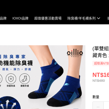
io品牌
IOIIOI品牌
超值優惠活動賣場
除臭襪/羊毛襪系列
(單雙組
藏青色 2
超取滿NT$
NT$1
NT$480
數量