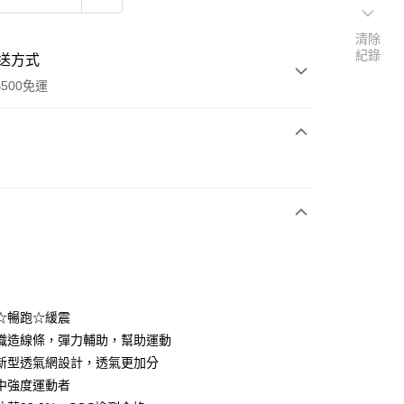
清除
紀錄
送方式
500免運
次付款
期付款
0 利率 每期
NT$123
21家銀行
0 利率 每期
NT$61
21家銀行
庫商業銀行
第一商業銀行
業銀行
彰化商業銀行
庫商業銀行
第一商業銀行
付款
業儲蓄銀行
台北富邦商業銀行
業銀行
彰化商業銀行
華商業銀行
兆豐國際商業銀行
☆暢跑☆緩震
業儲蓄銀行
台北富邦商業銀行
小企業銀行
台中商業銀行
織造線條，彈力輔助，幫助運動
華商業銀行
兆豐國際商業銀行
台灣）商業銀行
華泰商業銀行
小企業銀行
台中商業銀行
新型透氣網設計，透氣更加分
業銀行
遠東國際商業銀行
台灣）商業銀行
華泰商業銀行
中強度運動者
業銀行
永豐商業銀行
業銀行
遠東國際商業銀行