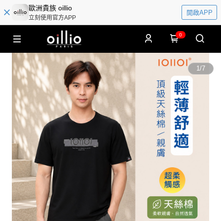
歐洲貴族 oillio
開啟APP
立刻使用官方APP
0
1
/
7