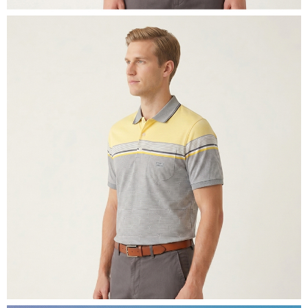
４．使用「AFTEE先享後付」時，將依據個別帳號之用戶狀況，依本公司即
時審查核予不同之上限額度；若仍有額度不足之情形，本公司將視審查結果
離島宅配
請求用戶進行身份認證。
每筆NT$200，滿NT$5,000(含以上)免運費
５．嚴禁一人註冊多個帳號或使用他人資訊註冊。若發現惡意使用之情形，
恩沛科技股份有限公司將有權停止該用戶之使用額度並採取法律行動。