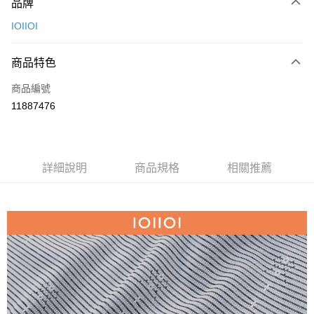
品牌
信用卡一次付款
IOIIOI
信用卡分期付款
3 期 0 利率 每期
NT$426
21家銀行
商品特色
6 期 0 利率 每期
NT$213
21家銀行
合作金庫商業銀行
第一商業銀行
商品編號
華南商業銀行
彰化商業銀行
合作金庫商業銀行
第一商業銀行
11887476
超商取貨付款
上海商業儲蓄銀行
台北富邦商業銀行
華南商業銀行
彰化商業銀行
國泰世華商業銀行
兆豐國際商業銀行
LINE Pay
上海商業儲蓄銀行
台北富邦商業銀行
臺灣中小企業銀行
台中商業銀行
國泰世華商業銀行
兆豐國際商業銀行
匯豐（台灣）商業銀行
華泰商業銀行
Apple Pay
臺灣中小企業銀行
台中商業銀行
詳細說明
商品規格
相關推薦
聯邦商業銀行
遠東國際商業銀行
匯豐（台灣）商業銀行
華泰商業銀行
街口支付
元大商業銀行
永豐商業銀行
聯邦商業銀行
遠東國際商業銀行
玉山商業銀行
星展（台灣）商業銀行
元大商業銀行
永豐商業銀行
悠遊付
台新國際商業銀行
中國信託商業銀行
玉山商業銀行
星展（台灣）商業銀行
台灣樂天信用卡公司
台新國際商業銀行
中國信託商業銀行
AFTEE先享後付
台灣樂天信用卡公司
相關說明
【關於「AFTEE先享後付」】
ATM付款
AFTEE先享後付是「在收到商品之後才付款」的支付方式。 讓您購物簡單
便利好安心！
１．簡單：不需註冊會員、不需綁卡、不需儲值。