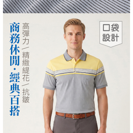
運送方式
２．便利：只要手機號碼，簡訊認證，即可結帳。
３．安心：先確認商品／服務後，再付款。
全家取貨付款
每筆NT$150，滿NT$500(含以上)免運費
【「AFTEE先享後付」結帳流程】
１．於結帳方式選擇「AFTEE先享後付」後，將跳轉至「AFTEE先享後付」
付款後全家取貨
結帳頁面，進行簡訊認證並確認金額後，即可完成結帳。
２．訂單成立數日內，您將收到繳費通知簡訊。
每筆NT$150，滿NT$500(含以上)免運費
３．收到繳費通知簡訊後14天內，點擊此簡訊中的連結，可透過四大超商／
ATM／網路銀行／等多元方式進行付款，方視為交易完成。
萊爾富取貨付款
※ 請注意：結帳手續完成當下不需立刻繳費，但若您需要取消訂單，請聯絡
每筆NT$150，滿NT$500(含以上)免運費
購買商品的店家。未經商家同意取消之訂單仍視為有效，需透過AFTEE先享
後付繳納相關費用。
付款後萊爾富取貨
※ 交易是否成功請以「AFTEE先享後付 」之結帳頁面顯示為準，若有關於
是否繳費成功／繳費後需取消欲退款等相關疑問，請聯繫「AFTEE先享後付
每筆NT$150，滿NT$500(含以上)免運費
客戶支援中心」
https://netprotections.freshdesk.com/support/home
7-11取貨付款
【注意事項】
１．透過由恩沛科技股份有限公司提供之「AFTEE先享後付」服務完成之交
每筆NT$150，滿NT$500(含以上)免運費
易，需依本服務之必要範圍內提供個人資料，並將交易相關給付款項請求債
權轉讓予恩沛科技股份有限公司。
付款後7-11取貨
２．關於個人資料處理事宜，請瀏覽以下網址：
每筆NT$150，滿NT$500(含以上)免運費
https://aftee.tw/terms/#terms3
３．未成年的使用者請事先徵得法定代理人或監護人之同意方可使用
宅配
「AFTEE先享後付」，若未經同意申辦者引起之損失，本公司不負相關責
任。
每筆NT$150，滿NT$500(含以上)免運費