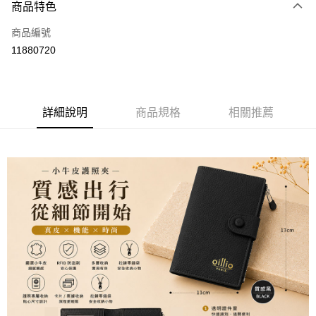
3 期 0 利率 每期
NT$660
21家銀行
商品特色
6 期 0 利率 每期
NT$330
21家銀行
合作金庫商業銀行
第一商業銀行
商品編號
華南商業銀行
彰化商業銀行
合作金庫商業銀行
第一商業銀行
11880720
超商取貨付款
上海商業儲蓄銀行
台北富邦商業銀行
華南商業銀行
彰化商業銀行
國泰世華商業銀行
兆豐國際商業銀行
LINE Pay
上海商業儲蓄銀行
台北富邦商業銀行
臺灣中小企業銀行
台中商業銀行
國泰世華商業銀行
兆豐國際商業銀行
匯豐（台灣）商業銀行
華泰商業銀行
Apple Pay
臺灣中小企業銀行
台中商業銀行
詳細說明
商品規格
相關推薦
聯邦商業銀行
遠東國際商業銀行
匯豐（台灣）商業銀行
華泰商業銀行
街口支付
元大商業銀行
永豐商業銀行
聯邦商業銀行
遠東國際商業銀行
玉山商業銀行
星展（台灣）商業銀行
元大商業銀行
永豐商業銀行
悠遊付
台新國際商業銀行
中國信託商業銀行
玉山商業銀行
星展（台灣）商業銀行
台灣樂天信用卡公司
台新國際商業銀行
中國信託商業銀行
AFTEE先享後付
台灣樂天信用卡公司
相關說明
【關於「AFTEE先享後付」】
ATM付款
AFTEE先享後付是「在收到商品之後才付款」的支付方式。 讓您購物簡單
便利好安心！
１．簡單：不需註冊會員、不需綁卡、不需儲值。
運送方式
２．便利：只要手機號碼，簡訊認證，即可結帳。
３．安心：先確認商品／服務後，再付款。
全家取貨付款
每筆NT$150，滿NT$500(含以上)免運費
【「AFTEE先享後付」結帳流程】