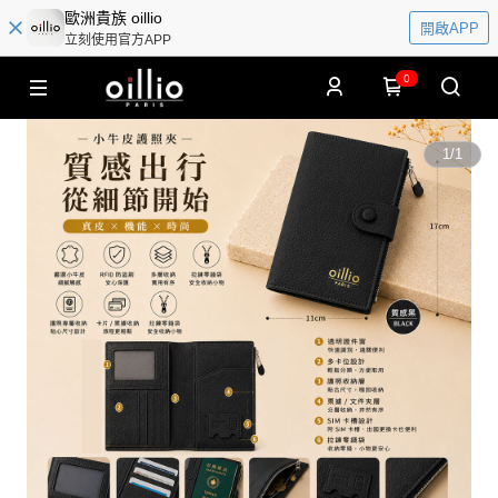
歐洲貴族 oillio
開啟APP
立刻使用官方APP
0
1
/
1