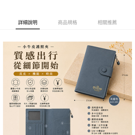
3 期 0 利率 每期
NT$660
21家銀行
6 期 0 利率 每期
NT$330
21家銀行
合作金庫商業銀行
第一商業銀行
華南商業銀行
彰化商業銀行
合作金庫商業銀行
第一商業銀行
超商取貨付款
詳細說明
商品規格
相關推薦
上海商業儲蓄銀行
台北富邦商業銀行
華南商業銀行
彰化商業銀行
國泰世華商業銀行
兆豐國際商業銀行
LINE Pay
上海商業儲蓄銀行
台北富邦商業銀行
臺灣中小企業銀行
台中商業銀行
國泰世華商業銀行
兆豐國際商業銀行
匯豐（台灣）商業銀行
華泰商業銀行
Apple Pay
臺灣中小企業銀行
台中商業銀行
聯邦商業銀行
遠東國際商業銀行
匯豐（台灣）商業銀行
華泰商業銀行
街口支付
元大商業銀行
永豐商業銀行
聯邦商業銀行
遠東國際商業銀行
玉山商業銀行
星展（台灣）商業銀行
元大商業銀行
永豐商業銀行
悠遊付
台新國際商業銀行
中國信託商業銀行
玉山商業銀行
星展（台灣）商業銀行
台灣樂天信用卡公司
台新國際商業銀行
中國信託商業銀行
AFTEE先享後付
台灣樂天信用卡公司
相關說明
【關於「AFTEE先享後付」】
ATM付款
AFTEE先享後付是「在收到商品之後才付款」的支付方式。 讓您購物簡單
便利好安心！
１．簡單：不需註冊會員、不需綁卡、不需儲值。
運送方式
２．便利：只要手機號碼，簡訊認證，即可結帳。
３．安心：先確認商品／服務後，再付款。
全家取貨付款
每筆NT$150，滿NT$500(含以上)免運費
【「AFTEE先享後付」結帳流程】