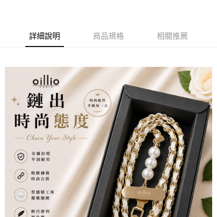
3 期 0 利率 每期
NT$330
21家銀行
6 期 0 利率 每期
NT$165
21家銀行
合作金庫商業銀行
第一商業銀行
華南商業銀行
彰化商業銀行
合作金庫商業銀行
第一商業銀行
超商取貨付款
詳細說明
商品規格
相關推薦
上海商業儲蓄銀行
台北富邦商業銀行
華南商業銀行
彰化商業銀行
國泰世華商業銀行
兆豐國際商業銀行
LINE Pay
上海商業儲蓄銀行
台北富邦商業銀行
臺灣中小企業銀行
台中商業銀行
國泰世華商業銀行
兆豐國際商業銀行
匯豐（台灣）商業銀行
華泰商業銀行
Apple Pay
臺灣中小企業銀行
台中商業銀行
聯邦商業銀行
遠東國際商業銀行
匯豐（台灣）商業銀行
華泰商業銀行
街口支付
元大商業銀行
永豐商業銀行
聯邦商業銀行
遠東國際商業銀行
玉山商業銀行
星展（台灣）商業銀行
元大商業銀行
永豐商業銀行
悠遊付
台新國際商業銀行
中國信託商業銀行
玉山商業銀行
星展（台灣）商業銀行
台灣樂天信用卡公司
台新國際商業銀行
中國信託商業銀行
AFTEE先享後付
台灣樂天信用卡公司
相關說明
【關於「AFTEE先享後付」】
ATM付款
AFTEE先享後付是「在收到商品之後才付款」的支付方式。 讓您購物簡單
便利好安心！
１．簡單：不需註冊會員、不需綁卡、不需儲值。
運送方式
２．便利：只要手機號碼，簡訊認證，即可結帳。
３．安心：先確認商品／服務後，再付款。
全家取貨付款
每筆NT$150，滿NT$500(含以上)免運費
【「AFTEE先享後付」結帳流程】