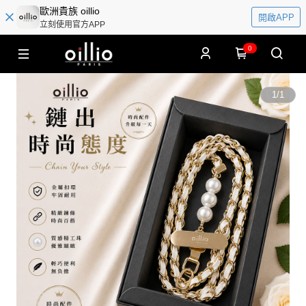
歐洲貴族 oillio
開啟APP
立刻使用官方APP
0
1
/
1