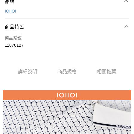
品牌
信用卡一次付款
IOIIOI
信用卡分期付款
3 期 0 利率 每期
NT$426
21家銀行
商品特色
6 期 0 利率 每期
NT$213
21家銀行
合作金庫商業銀行
第一商業銀行
商品編號
華南商業銀行
彰化商業銀行
合作金庫商業銀行
第一商業銀行
11870127
超商取貨付款
上海商業儲蓄銀行
台北富邦商業銀行
華南商業銀行
彰化商業銀行
國泰世華商業銀行
兆豐國際商業銀行
LINE Pay
上海商業儲蓄銀行
台北富邦商業銀行
臺灣中小企業銀行
台中商業銀行
國泰世華商業銀行
兆豐國際商業銀行
匯豐（台灣）商業銀行
華泰商業銀行
Apple Pay
臺灣中小企業銀行
台中商業銀行
詳細說明
商品規格
相關推薦
聯邦商業銀行
遠東國際商業銀行
匯豐（台灣）商業銀行
華泰商業銀行
街口支付
元大商業銀行
永豐商業銀行
聯邦商業銀行
遠東國際商業銀行
玉山商業銀行
星展（台灣）商業銀行
元大商業銀行
永豐商業銀行
悠遊付
台新國際商業銀行
中國信託商業銀行
玉山商業銀行
星展（台灣）商業銀行
台灣樂天信用卡公司
台新國際商業銀行
中國信託商業銀行
AFTEE先享後付
台灣樂天信用卡公司
相關說明
【關於「AFTEE先享後付」】
ATM付款
AFTEE先享後付是「在收到商品之後才付款」的支付方式。 讓您購物簡單
便利好安心！
１．簡單：不需註冊會員、不需綁卡、不需儲值。