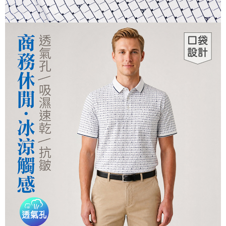
運送方式
２．便利：只要手機號碼，簡訊認證，即可結帳。
３．安心：先確認商品／服務後，再付款。
全家取貨付款
每筆NT$150，滿NT$500(含以上)免運費
【「AFTEE先享後付」結帳流程】
１．於結帳方式選擇「AFTEE先享後付」後，將跳轉至「AFTEE先享後付」
付款後全家取貨
結帳頁面，進行簡訊認證並確認金額後，即可完成結帳。
２．訂單成立數日內，您將收到繳費通知簡訊。
每筆NT$150，滿NT$500(含以上)免運費
３．收到繳費通知簡訊後14天內，點擊此簡訊中的連結，可透過四大超商／
ATM／網路銀行／等多元方式進行付款，方視為交易完成。
萊爾富取貨付款
※ 請注意：結帳手續完成當下不需立刻繳費，但若您需要取消訂單，請聯絡
每筆NT$150，滿NT$500(含以上)免運費
購買商品的店家。未經商家同意取消之訂單仍視為有效，需透過AFTEE先享
後付繳納相關費用。
付款後萊爾富取貨
※ 交易是否成功請以「AFTEE先享後付 」之結帳頁面顯示為準，若有關於
是否繳費成功／繳費後需取消欲退款等相關疑問，請聯繫「AFTEE先享後付
每筆NT$150，滿NT$500(含以上)免運費
客戶支援中心」
https://netprotections.freshdesk.com/support/home
7-11取貨付款
【注意事項】
１．透過由恩沛科技股份有限公司提供之「AFTEE先享後付」服務完成之交
每筆NT$150，滿NT$500(含以上)免運費
易，需依本服務之必要範圍內提供個人資料，並將交易相關給付款項請求債
權轉讓予恩沛科技股份有限公司。
付款後7-11取貨
２．關於個人資料處理事宜，請瀏覽以下網址：
每筆NT$150，滿NT$500(含以上)免運費
https://aftee.tw/terms/#terms3
３．未成年的使用者請事先徵得法定代理人或監護人之同意方可使用
宅配
「AFTEE先享後付」，若未經同意申辦者引起之損失，本公司不負相關責
任。
每筆NT$150，滿NT$500(含以上)免運費