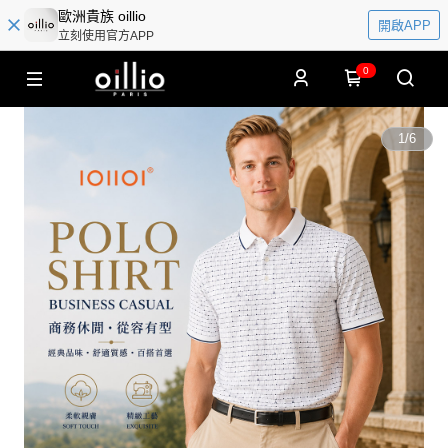
歐洲貴族 oillio
開啟APP
立刻使用官方APP
0
1
/
6