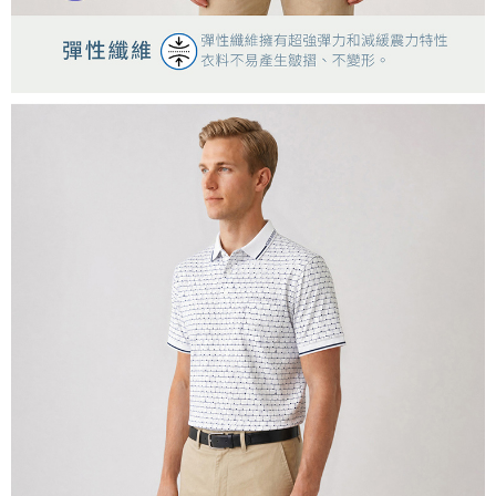
４．使用「AFTEE先享後付」時，將依據個別帳號之用戶狀況，依本公司即
時審查核予不同之上限額度；若仍有額度不足之情形，本公司將視審查結果
離島宅配
請求用戶進行身份認證。
每筆NT$200，滿NT$5,000(含以上)免運費
５．嚴禁一人註冊多個帳號或使用他人資訊註冊。若發現惡意使用之情形，
恩沛科技股份有限公司將有權停止該用戶之使用額度並採取法律行動。