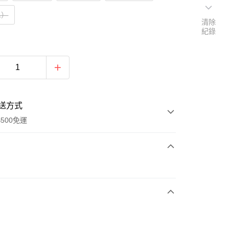
L）
清除
紀錄
送方式
500免運
次付款
期付款
0 利率 每期
NT$1,430
21家銀行
0 利率 每期
NT$715
21家銀行
庫商業銀行
第一商業銀行
業銀行
彰化商業銀行