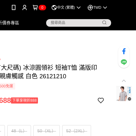
0
中文 (繁體)
TWD
折價券專區
o
io (有大尺碼) 冰涼圓領衫 短袖T恤 滿版印
親膚觸感 白色 26121210
500免運
688
下單享現折888
）
48（L）
50（XL）
52（2XL）