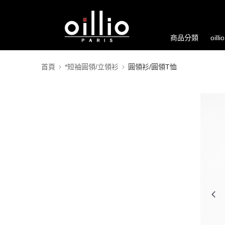
商品分類
oill
首頁
*短袖圓領/立領衫
圓領衫/圓領T恤