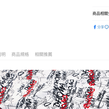
合作金
超商取貨
上海商
華南商
國泰世
LINE Pay
上海商
商品相關分
臺灣中
國泰世
匯豐（
Apple Pay
臺灣中
*短袖圓領
聯邦商
分享
匯豐（
街口支付
元大商
26'新品
聯邦商
玉山商
元大商
悠遊付
oillio品牌
台新國
玉山商
台灣樂
台新國
AFTEE先
台灣樂
相關說明
說明
商品規格
相關推薦
【關於「A
ATM付款
AFTEE
便利好安
１．簡單
２．便利
運送方式
３．安心
全家取貨
【「AFT
每筆NT$1
１．於結帳
付」結帳
付款後全
２．訂單
３．收到繳
每筆NT$1