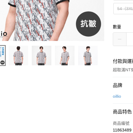
54（3X
數量
付款與運
超取滿NT$
付款方式
品牌
信用卡一
oillio
信用卡分
商品特色
3 期 
商品編號
6 期 
合作金
11863489
華南商