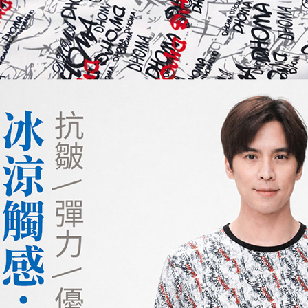
／ATM／
※ 請注意
萊爾富取
絡購買商品
先享後付
每筆NT$1
※ 交易是
是否繳費成
付款後萊
付客戶支
每筆NT$1
【注意事
7-11取貨
１．透過由
交易，需
每筆NT$1
求債權轉
２．關於
付款後7-1
https://aft
每筆NT$1
３．未成
「AFTE
宅配
任。
４．使用「
每筆NT$1
即時審查
結果請求
離島宅配
５．嚴禁
每筆NT$2
形，恩沛
動。