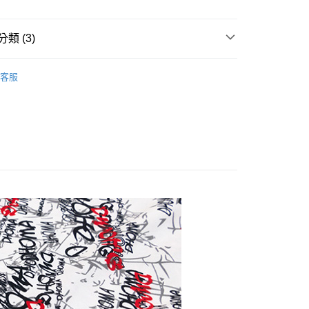
庫商業銀行
第一商業銀行
付款
業儲蓄銀行
台北富邦商業銀行
業銀行
彰化商業銀行
華商業銀行
兆豐國際商業銀行
業儲蓄銀行
台北富邦商業銀行
類 (3)
小企業銀行
台中商業銀行
華商業銀行
兆豐國際商業銀行
台灣）商業銀行
華泰商業銀行
小企業銀行
台中商業銀行
/立領衫
圓領衫/圓領T恤
業銀行
遠東國際商業銀行
台灣）商業銀行
華泰商業銀行
客服
業銀行
永豐商業銀行
5折起，下單再享現折888起
業銀行
遠東國際商業銀行
業銀行
星展（台灣）商業銀行
業銀行
永豐商業銀行
專區
際商業銀行
中國信託商業銀行
業銀行
星展（台灣）商業銀行
天信用卡公司
際商業銀行
中國信託商業銀行
享後付
天信用卡公司
FTEE先享後付」】
先享後付是「在收到商品之後才付款」的支付方式。 讓您購物簡單
心！
：不需註冊會員、不需綁卡、不需儲值。
：只要手機號碼，簡訊認證，即可結帳。
：先確認商品／服務後，再付款。
付款
EE先享後付」結帳流程】
50，滿NT$500(含以上)免運費
方式選擇「AFTEE先享後付」後，將跳轉至「AFTEE先享後
頁面，進行簡訊認證並確認金額後，即可完成結帳。
家取貨
成立數日內，您將收到繳費通知簡訊。
費通知簡訊後14天內，點擊此簡訊中的連結，可透過四大超商
50，滿NT$500(含以上)免運費