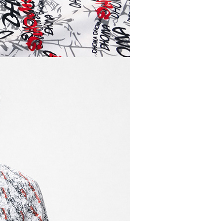
網路銀行／等多元方式進行付款，方視為交易完成。
：結帳手續完成當下不需立刻繳費，但若您需要取消訂單，請聯
貨付款
的店家。未經商家同意取消之訂單仍視為有效，需透過AFTEE
繳納相關費用。
50，滿NT$500(含以上)免運費
否成功請以「AFTEE先享後付 」之結帳頁面顯示為準，若有關於
功／繳費後需取消欲退款等相關疑問，請聯繫「AFTEE先享後
爾富取貨
援中心」
https://netprotections.freshdesk.com/support/home
50，滿NT$500(含以上)免運費
項】
付款
恩沛科技股份有限公司提供之「AFTEE先享後付」服務完成之
依本服務之必要範圍內提供個人資料，並將交易相關給付款項請
50，滿NT$500(含以上)免運費
讓予恩沛科技股份有限公司。
個人資料處理事宜，請瀏覽以下網址：
1取貨
ee.tw/terms/#terms3
50，滿NT$500(含以上)免運費
年的使用者請事先徵得法定代理人或監護人之同意方可使用
E先享後付」，若未經同意申辦者引起之損失，本公司不負相關責
AFTEE先享後付」時，將依據個別帳號之用戶狀況，依本公司
50，滿NT$500(含以上)免運費
核予不同之上限額度；若仍有額度不足之情形，本公司將視審查
用戶進行身份認證。
一人註冊多個帳號或使用他人資訊註冊。若發現惡意使用之情
00，滿NT$5,000(含以上)免運費
科技股份有限公司將有權停止該用戶之使用額度並採取法律行