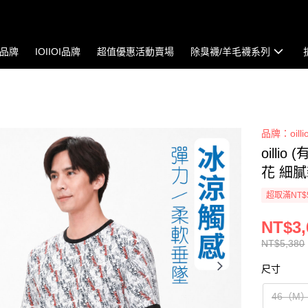
io品牌
IOIIOI品牌
超值優惠活動賣場
除臭襪/羊毛襪系列
品牌：oilli
oill
花 細膩
超取滿NT$
NT$3,
NT$5,380
尺寸
46（M