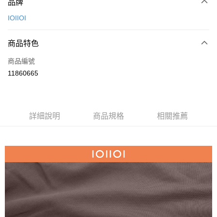
品牌
信用卡一次付款
IOIIOI
信用卡分期付款
3 期 0 利率 每期
NT$426
21家銀行
商品特色
6 期 0 利率 每期
NT$213
21家銀行
合作金庫商業銀行
第一商業銀行
商品編號
華南商業銀行
彰化商業銀行
合作金庫商業銀行
第一商業銀行
11860665
超商取貨付款
上海商業儲蓄銀行
台北富邦商業銀行
華南商業銀行
彰化商業銀行
國泰世華商業銀行
兆豐國際商業銀行
LINE Pay
上海商業儲蓄銀行
台北富邦商業銀行
臺灣中小企業銀行
台中商業銀行
國泰世華商業銀行
兆豐國際商業銀行
匯豐（台灣）商業銀行
華泰商業銀行
Apple Pay
臺灣中小企業銀行
台中商業銀行
詳細說明
商品規格
相關推薦
聯邦商業銀行
遠東國際商業銀行
匯豐（台灣）商業銀行
華泰商業銀行
街口支付
元大商業銀行
永豐商業銀行
聯邦商業銀行
遠東國際商業銀行
玉山商業銀行
星展（台灣）商業銀行
元大商業銀行
永豐商業銀行
悠遊付
台新國際商業銀行
中國信託商業銀行
玉山商業銀行
星展（台灣）商業銀行
台灣樂天信用卡公司
台新國際商業銀行
中國信託商業銀行
AFTEE先享後付
台灣樂天信用卡公司
相關說明
【關於「AFTEE先享後付」】
ATM付款
AFTEE先享後付是「在收到商品之後才付款」的支付方式。 讓您購物簡單
便利好安心！
１．簡單：不需註冊會員、不需綁卡、不需儲值。