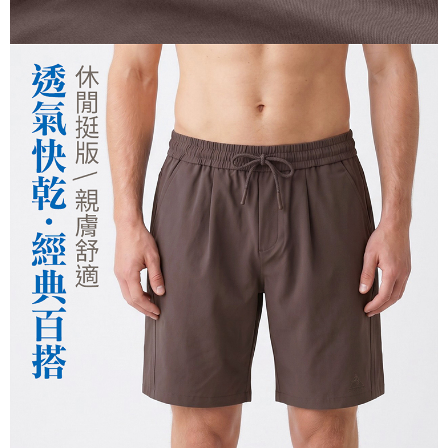
運送方式
２．便利：只要手機號碼，簡訊認證，即可結帳。
３．安心：先確認商品／服務後，再付款。
全家取貨付款
每筆NT$150，滿NT$500(含以上)免運費
【「AFTEE先享後付」結帳流程】
１．於結帳方式選擇「AFTEE先享後付」後，將跳轉至「AFTEE先享後付」
付款後全家取貨
結帳頁面，進行簡訊認證並確認金額後，即可完成結帳。
２．訂單成立數日內，您將收到繳費通知簡訊。
每筆NT$150，滿NT$500(含以上)免運費
３．收到繳費通知簡訊後14天內，點擊此簡訊中的連結，可透過四大超商／
ATM／網路銀行／等多元方式進行付款，方視為交易完成。
萊爾富取貨付款
※ 請注意：結帳手續完成當下不需立刻繳費，但若您需要取消訂單，請聯絡
每筆NT$150，滿NT$500(含以上)免運費
購買商品的店家。未經商家同意取消之訂單仍視為有效，需透過AFTEE先享
後付繳納相關費用。
付款後萊爾富取貨
※ 交易是否成功請以「AFTEE先享後付 」之結帳頁面顯示為準，若有關於
是否繳費成功／繳費後需取消欲退款等相關疑問，請聯繫「AFTEE先享後付
每筆NT$150，滿NT$500(含以上)免運費
客戶支援中心」
https://netprotections.freshdesk.com/support/home
7-11取貨付款
【注意事項】
１．透過由恩沛科技股份有限公司提供之「AFTEE先享後付」服務完成之交
每筆NT$150，滿NT$500(含以上)免運費
易，需依本服務之必要範圍內提供個人資料，並將交易相關給付款項請求債
權轉讓予恩沛科技股份有限公司。
付款後7-11取貨
２．關於個人資料處理事宜，請瀏覽以下網址：
每筆NT$150，滿NT$500(含以上)免運費
https://aftee.tw/terms/#terms3
３．未成年的使用者請事先徵得法定代理人或監護人之同意方可使用
宅配
「AFTEE先享後付」，若未經同意申辦者引起之損失，本公司不負相關責
任。
每筆NT$150，滿NT$500(含以上)免運費