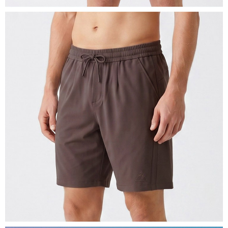
４．使用「AFTEE先享後付」時，將依據個別帳號之用戶狀況，依本公司即
時審查核予不同之上限額度；若仍有額度不足之情形，本公司將視審查結果
離島宅配
請求用戶進行身份認證。
每筆NT$200，滿NT$5,000(含以上)免運費
５．嚴禁一人註冊多個帳號或使用他人資訊註冊。若發現惡意使用之情形，
恩沛科技股份有限公司將有權停止該用戶之使用額度並採取法律行動。