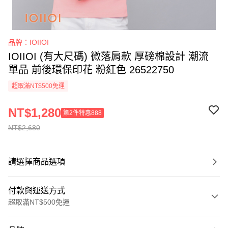
品牌：IOIIOI
IOIIOI (有大尺碼) 微落肩款 厚磅棉設計 潮流
單品 前後環保印花 粉紅色 26522750
超取滿NT$500免運
NT$1,280
第2件特惠888
NT$2,680
請選擇商品選項
付款與運送方式
超取滿NT$500免運
付款方式