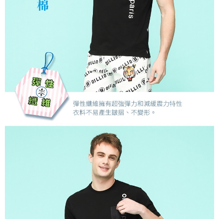
４．使用「AFTEE先享後付」時，將依據個別帳號之用戶狀況，依本公司即
時審查核予不同之上限額度；若仍有額度不足之情形，本公司將視審查結果
離島宅配
請求用戶進行身份認證。
每筆NT$200，滿NT$5,000(含以上)免運費
５．嚴禁一人註冊多個帳號或使用他人資訊註冊。若發現惡意使用之情形，
恩沛科技股份有限公司將有權停止該用戶之使用額度並採取法律行動。