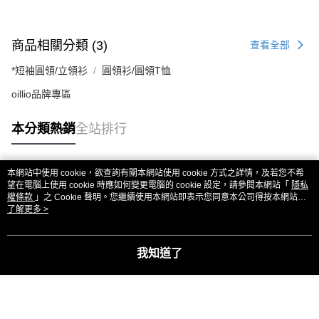
商品相關分類 (3)
查看全部
*短袖圓領/立領衫
圓領衫/圓領T恤
oillio品牌專區
本分類熱銷
全站排行
本網站中使用 cookie，欲查詢有關本網站使用 cookie 方式之詳情，及若您不希
熱門標籤
望在電腦上使用 cookie 時應如何變更電腦的 cookie 設定，請參閱本網站「
隱私
權條款
」之 Cookie 聲明。您繼續使用本網站即表示您同意本公司得按本網站使
用條款之 Cookie 聲明使用 cookie。
了解更多 >
我知道了