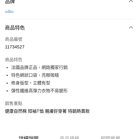
品牌
信用卡一次付款
oillio
信用卡分期付款
3 期 0 利率 每期
NT$526
21家銀行
商品特色
6 期 0 利率 每期
NT$263
21家銀行
合作金庫商業銀行
第一商業銀行
商品編號
華南商業銀行
彰化商業銀行
合作金庫商業銀行
第一商業銀行
11734527
超商取貨付款
上海商業儲蓄銀行
台北富邦商業銀行
華南商業銀行
彰化商業銀行
國泰世華商業銀行
兆豐國際商業銀行
LINE Pay
上海商業儲蓄銀行
台北富邦商業銀行
商品特色
臺灣中小企業銀行
台中商業銀行
國泰世華商業銀行
兆豐國際商業銀行
法國品牌正品，網路獨家行銷
匯豐（台灣）商業銀行
華泰商業銀行
Apple Pay
臺灣中小企業銀行
台中商業銀行
特色網狀口袋，亮眼吸睛
聯邦商業銀行
遠東國際商業銀行
匯豐（台灣）商業銀行
華泰商業銀行
街口支付
元大商業銀行
永豐商業銀行
修身版型，立體有型
聯邦商業銀行
遠東國際商業銀行
玉山商業銀行
星展（台灣）商業銀行
彈性纖維高彈力衣物不易變形
元大商業銀行
永豐商業銀行
悠遊付
台新國際商業銀行
中國信託商業銀行
玉山商業銀行
星展（台灣）商業銀行
台灣樂天信用卡公司
銷售重點
台新國際商業銀行
中國信託商業銀行
AFTEE先享後付
台灣樂天信用卡公司
健康自然棉 短袖T恤 親膚好穿著 特銷熱賣款
相關說明
【關於「AFTEE先享後付」】
ATM付款
AFTEE先享後付是「在收到商品之後才付款」的支付方式。 讓您購物簡單
便利好安心！
１．簡單：不需註冊會員、不需綁卡、不需儲值。
詳細說明
商品規格
相關推薦