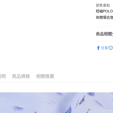
合作金
超商取貨
上海商
銷售重點
華南商
國泰世
短袖POL
LINE Pay
上海商
臺灣中
休閒場合
國泰世
匯豐（
Apple Pay
臺灣中
聯邦商
匯豐（
街口支付
元大商
聯邦商
商品相關分
玉山商
元大商
悠遊付
台新國
*短袖POL
玉山商
台灣樂
分享
台新國
AFTEE先
oillio品牌
台灣樂
相關說明
oillio歡
【關於「A
ATM付款
AFTEE
*休閒商務
便利好安
１．簡單
說明
商品規格
相關推薦
２．便利
運送方式
３．安心
全家取貨
【「AFT
每筆NT$1
１．於結帳
付」結帳
付款後全
２．訂單
３．收到繳
每筆NT$1