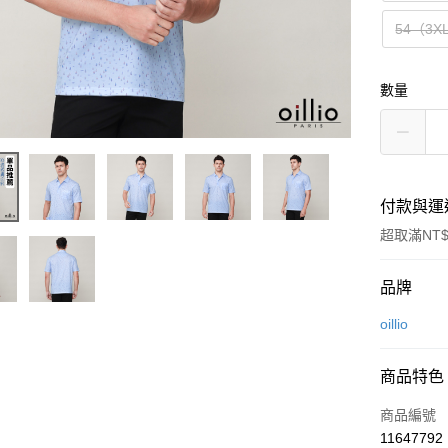
54（3X
數量
付款與運
超取滿NT$
付款方式
品牌
信用卡一
oillio
信用卡分
商品特色
3 期 
商品編號
6 期 
合作金
11647792
華南商