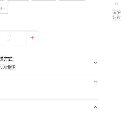
L）
清除
紀錄
送方式
500免運
次付款
期付款
0 利率 每期
NT$560
21家銀行
0 利率 每期
NT$280
21家銀行
庫商業銀行
第一商業銀行
業銀行
彰化商業銀行