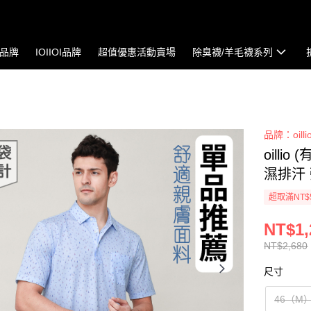
io品牌
IOIIOI品牌
超值優惠活動賣場
除臭襪/羊毛襪系列
品牌：oilli
oill
濕排汗 
超取滿NT$
NT$1,
NT$2,680
尺寸
46（M