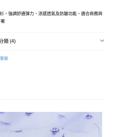
庫商業銀行
第一商業銀行
付款
業儲蓄銀行
台北富邦商業銀行
業銀行
彰化商業銀行
華商業銀行
兆豐國際商業銀行
O衫，強調舒適彈力、涼感透氣及防皺功能，適合商務與
業儲蓄銀行
台北富邦商業銀行
小企業銀行
台中商業銀行
穿著
華商業銀行
兆豐國際商業銀行
台灣）商業銀行
華泰商業銀行
小企業銀行
台中商業銀行
業銀行
遠東國際商業銀行
台灣）商業銀行
華泰商業銀行
業銀行
永豐商業銀行
業銀行
遠東國際商業銀行
類 (4)
業銀行
星展（台灣）商業銀行
業銀行
永豐商業銀行
際商業銀行
中國信託商業銀行
O衫
業銀行
星展（台灣）商業銀行
天信用卡公司
客服
際商業銀行
中國信託商業銀行
享後付
專區
天信用卡公司
慶88節，特惠第2件888
FTEE先享後付」】
先享後付是「在收到商品之後才付款」的支付方式。 讓您購物簡單
穿搭
心！
：不需註冊會員、不需綁卡、不需儲值。
：只要手機號碼，簡訊認證，即可結帳。
：先確認商品／服務後，再付款。
付款
EE先享後付」結帳流程】
50，滿NT$500(含以上)免運費
方式選擇「AFTEE先享後付」後，將跳轉至「AFTEE先享後
頁面，進行簡訊認證並確認金額後，即可完成結帳。
家取貨
成立數日內，您將收到繳費通知簡訊。
費通知簡訊後14天內，點擊此簡訊中的連結，可透過四大超商
50，滿NT$500(含以上)免運費