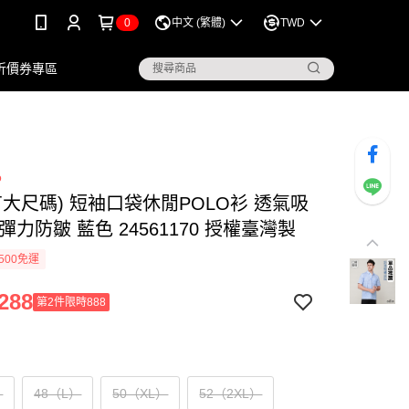
0
中文 (繁體)
TWD
折價券專區
o
io (有大尺碼) 短袖口袋休閒POLO衫 透氣吸
彈力防皺 藍色 24561170 授權臺灣製
500免運
288
第2件限時888
）
48（L）
50（XL）
52（2XL）