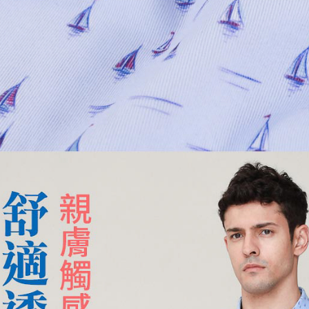
／ATM／
※ 請注意
萊爾富取
絡購買商品
先享後付
每筆NT$1
※ 交易是
是否繳費成
付款後萊
付客戶支
每筆NT$1
【注意事
7-11取貨
１．透過由
交易，需
每筆NT$1
求債權轉
２．關於
付款後7-1
https://aft
每筆NT$1
３．未成
「AFTE
宅配
任。
４．使用「
每筆NT$1
即時審查
結果請求
離島宅配
５．嚴禁
每筆NT$2
形，恩沛
動。