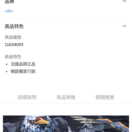
品牌
信用卡一次付款
oillio
信用卡分期付款
3 期 0 利率 每期
NT$560
21家銀行
商品特色
6 期 0 利率 每期
NT$280
21家銀行
合作金庫商業銀行
第一商業銀行
商品編號
華南商業銀行
彰化商業銀行
合作金庫商業銀行
第一商業銀行
11634093
超商取貨付款
上海商業儲蓄銀行
台北富邦商業銀行
華南商業銀行
彰化商業銀行
國泰世華商業銀行
兆豐國際商業銀行
LINE Pay
上海商業儲蓄銀行
台北富邦商業銀行
商品特色
臺灣中小企業銀行
台中商業銀行
國泰世華商業銀行
兆豐國際商業銀行
法國品牌正品
匯豐（台灣）商業銀行
華泰商業銀行
Apple Pay
臺灣中小企業銀行
台中商業銀行
網路獨家行銷
聯邦商業銀行
遠東國際商業銀行
匯豐（台灣）商業銀行
華泰商業銀行
街口支付
元大商業銀行
永豐商業銀行
聯邦商業銀行
遠東國際商業銀行
玉山商業銀行
星展（台灣）商業銀行
元大商業銀行
永豐商業銀行
悠遊付
台新國際商業銀行
中國信託商業銀行
玉山商業銀行
星展（台灣）商業銀行
台灣樂天信用卡公司
詳細說明
商品規格
相關推薦
台新國際商業銀行
中國信託商業銀行
AFTEE先享後付
台灣樂天信用卡公司
相關說明
【關於「AFTEE先享後付」】
ATM付款
AFTEE先享後付是「在收到商品之後才付款」的支付方式。 讓您購物簡單
便利好安心！
１．簡單：不需註冊會員、不需綁卡、不需儲值。