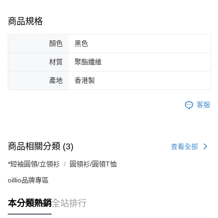
商品規格
顏色
黑色
材質
聚酯纖維
產地
香港製
客服
商品相關分類 (3)
查看全部
*短袖圓領/立領衫
圓領衫/圓領T恤
oillio品牌專區
本分類熱銷
全站排行