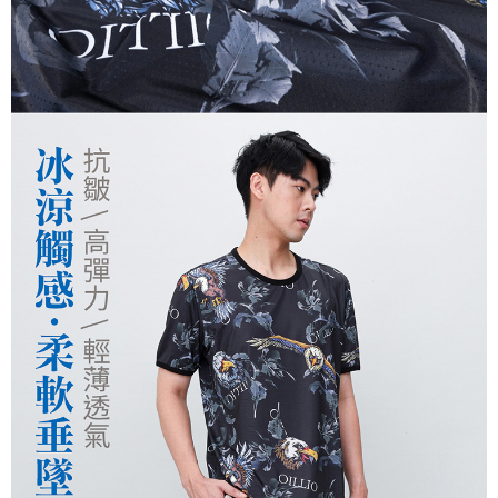
運送方式
２．便利：只要手機號碼，簡訊認證，即可結帳。
３．安心：先確認商品／服務後，再付款。
全家取貨付款
每筆NT$150，滿NT$500(含以上)免運費
【「AFTEE先享後付」結帳流程】
１．於結帳方式選擇「AFTEE先享後付」後，將跳轉至「AFTEE先享後付」
付款後全家取貨
結帳頁面，進行簡訊認證並確認金額後，即可完成結帳。
２．訂單成立數日內，您將收到繳費通知簡訊。
每筆NT$150，滿NT$500(含以上)免運費
３．收到繳費通知簡訊後14天內，點擊此簡訊中的連結，可透過四大超商／
ATM／網路銀行／等多元方式進行付款，方視為交易完成。
萊爾富取貨付款
※ 請注意：結帳手續完成當下不需立刻繳費，但若您需要取消訂單，請聯絡
每筆NT$150，滿NT$500(含以上)免運費
購買商品的店家。未經商家同意取消之訂單仍視為有效，需透過AFTEE先享
後付繳納相關費用。
付款後萊爾富取貨
※ 交易是否成功請以「AFTEE先享後付 」之結帳頁面顯示為準，若有關於
是否繳費成功／繳費後需取消欲退款等相關疑問，請聯繫「AFTEE先享後付
每筆NT$150，滿NT$500(含以上)免運費
客戶支援中心」
https://netprotections.freshdesk.com/support/home
7-11取貨付款
【注意事項】
１．透過由恩沛科技股份有限公司提供之「AFTEE先享後付」服務完成之交
每筆NT$150，滿NT$500(含以上)免運費
易，需依本服務之必要範圍內提供個人資料，並將交易相關給付款項請求債
權轉讓予恩沛科技股份有限公司。
付款後7-11取貨
２．關於個人資料處理事宜，請瀏覽以下網址：
每筆NT$150，滿NT$500(含以上)免運費
https://aftee.tw/terms/#terms3
３．未成年的使用者請事先徵得法定代理人或監護人之同意方可使用
宅配
「AFTEE先享後付」，若未經同意申辦者引起之損失，本公司不負相關責
任。
每筆NT$150，滿NT$500(含以上)免運費