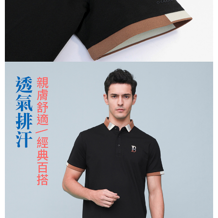
運送方式
２．便利：只要手機號碼，簡訊認證，即可結帳。
３．安心：先確認商品／服務後，再付款。
全家取貨付款
每筆NT$150，滿NT$500(含以上)免運費
【「AFTEE先享後付」結帳流程】
１．於結帳方式選擇「AFTEE先享後付」後，將跳轉至「AFTEE先享後付」
付款後全家取貨
結帳頁面，進行簡訊認證並確認金額後，即可完成結帳。
２．訂單成立數日內，您將收到繳費通知簡訊。
每筆NT$150，滿NT$500(含以上)免運費
３．收到繳費通知簡訊後14天內，點擊此簡訊中的連結，可透過四大超商／
ATM／網路銀行／等多元方式進行付款，方視為交易完成。
萊爾富取貨付款
※ 請注意：結帳手續完成當下不需立刻繳費，但若您需要取消訂單，請聯絡
每筆NT$150，滿NT$500(含以上)免運費
購買商品的店家。未經商家同意取消之訂單仍視為有效，需透過AFTEE先享
後付繳納相關費用。
付款後萊爾富取貨
※ 交易是否成功請以「AFTEE先享後付 」之結帳頁面顯示為準，若有關於
是否繳費成功／繳費後需取消欲退款等相關疑問，請聯繫「AFTEE先享後付
每筆NT$150，滿NT$500(含以上)免運費
客戶支援中心」
https://netprotections.freshdesk.com/support/home
7-11取貨付款
【注意事項】
１．透過由恩沛科技股份有限公司提供之「AFTEE先享後付」服務完成之交
每筆NT$150，滿NT$500(含以上)免運費
易，需依本服務之必要範圍內提供個人資料，並將交易相關給付款項請求債
權轉讓予恩沛科技股份有限公司。
付款後7-11取貨
２．關於個人資料處理事宜，請瀏覽以下網址：
每筆NT$150，滿NT$500(含以上)免運費
https://aftee.tw/terms/#terms3
３．未成年的使用者請事先徵得法定代理人或監護人之同意方可使用
宅配
「AFTEE先享後付」，若未經同意申辦者引起之損失，本公司不負相關責
任。
每筆NT$150，滿NT$500(含以上)免運費