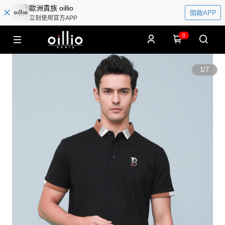
歐洲貴族 oillio
開啟APP
立刻使用官方APP
0
1
/
7