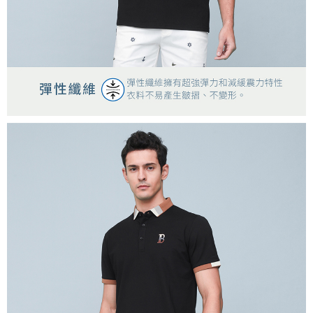
４．使用「AFTEE先享後付」時，將依據個別帳號之用戶狀況，依本公司即
時審查核予不同之上限額度；若仍有額度不足之情形，本公司將視審查結果
離島宅配
請求用戶進行身份認證。
每筆NT$200，滿NT$5,000(含以上)免運費
５．嚴禁一人註冊多個帳號或使用他人資訊註冊。若發現惡意使用之情形，
恩沛科技股份有限公司將有權停止該用戶之使用額度並採取法律行動。