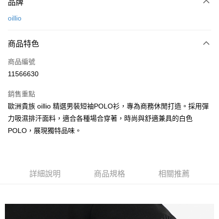
品牌
信用卡一次付款
oillio
信用卡分期付款
3 期 0 利率 每期
NT$560
21家銀行
商品特色
6 期 0 利率 每期
NT$280
21家銀行
合作金庫商業銀行
第一商業銀行
商品編號
華南商業銀行
彰化商業銀行
合作金庫商業銀行
第一商業銀行
11566630
超商取貨付款
上海商業儲蓄銀行
台北富邦商業銀行
華南商業銀行
彰化商業銀行
國泰世華商業銀行
兆豐國際商業銀行
LINE Pay
上海商業儲蓄銀行
台北富邦商業銀行
銷售重點
臺灣中小企業銀行
台中商業銀行
國泰世華商業銀行
兆豐國際商業銀行
歐洲貴族 oillio 精選男裝短袖POLO衫，專為商務休閒打造。採用彈
匯豐（台灣）商業銀行
華泰商業銀行
Apple Pay
臺灣中小企業銀行
台中商業銀行
力吸濕排汗面料，適合各種場合穿著，時尚與舒適兼具的白色
聯邦商業銀行
遠東國際商業銀行
匯豐（台灣）商業銀行
華泰商業銀行
街口支付
元大商業銀行
永豐商業銀行
POLO，展現獨特品味。
聯邦商業銀行
遠東國際商業銀行
玉山商業銀行
星展（台灣）商業銀行
元大商業銀行
永豐商業銀行
悠遊付
台新國際商業銀行
中國信託商業銀行
玉山商業銀行
星展（台灣）商業銀行
台灣樂天信用卡公司
台新國際商業銀行
中國信託商業銀行
AFTEE先享後付
詳細說明
商品規格
相關推薦
台灣樂天信用卡公司
相關說明
【關於「AFTEE先享後付」】
ATM付款
AFTEE先享後付是「在收到商品之後才付款」的支付方式。 讓您購物簡單
便利好安心！
１．簡單：不需註冊會員、不需綁卡、不需儲值。