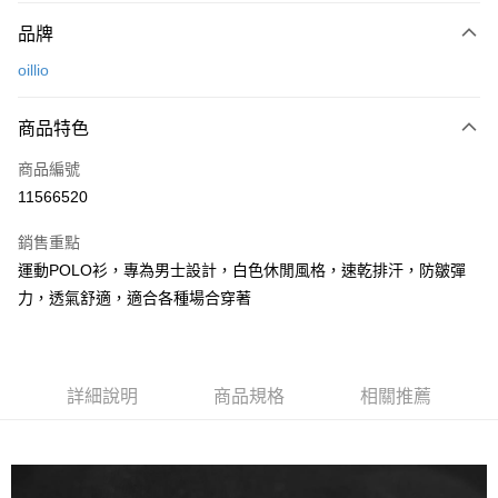
付款方式
品牌
信用卡一次付款
oillio
信用卡分期付款
3 期 0 利率 每期
NT$560
21家銀行
商品特色
6 期 0 利率 每期
NT$280
21家銀行
合作金庫商業銀行
第一商業銀行
商品編號
華南商業銀行
彰化商業銀行
合作金庫商業銀行
第一商業銀行
11566520
超商取貨付款
上海商業儲蓄銀行
台北富邦商業銀行
華南商業銀行
彰化商業銀行
國泰世華商業銀行
兆豐國際商業銀行
LINE Pay
上海商業儲蓄銀行
台北富邦商業銀行
銷售重點
臺灣中小企業銀行
台中商業銀行
國泰世華商業銀行
兆豐國際商業銀行
運動POLO衫，專為男士設計，白色休閒風格，速乾排汗，防皺彈
匯豐（台灣）商業銀行
華泰商業銀行
Apple Pay
臺灣中小企業銀行
台中商業銀行
力，透氣舒適，適合各種場合穿著
聯邦商業銀行
遠東國際商業銀行
匯豐（台灣）商業銀行
華泰商業銀行
街口支付
元大商業銀行
永豐商業銀行
聯邦商業銀行
遠東國際商業銀行
玉山商業銀行
星展（台灣）商業銀行
元大商業銀行
永豐商業銀行
悠遊付
台新國際商業銀行
中國信託商業銀行
玉山商業銀行
星展（台灣）商業銀行
台灣樂天信用卡公司
詳細說明
商品規格
相關推薦
台新國際商業銀行
中國信託商業銀行
AFTEE先享後付
台灣樂天信用卡公司
相關說明
【關於「AFTEE先享後付」】
ATM付款
AFTEE先享後付是「在收到商品之後才付款」的支付方式。 讓您購物簡單
便利好安心！