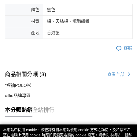
顏色
黑色
材質
棉、天絲棉、聚酯纖維
產地
香港製
客服
商品相關分類 (3)
查看全部
*短袖POLO衫
oillio品牌專區
本分類熱銷
全站排行
本網站中使用 cookie，欲查詢有關本網站使用 cookie 方式之詳情，及若您不希
熱門標籤
望在電腦上使用 cookie 時應如何變更電腦的 cookie 設定，請參閱本網站「
隱私