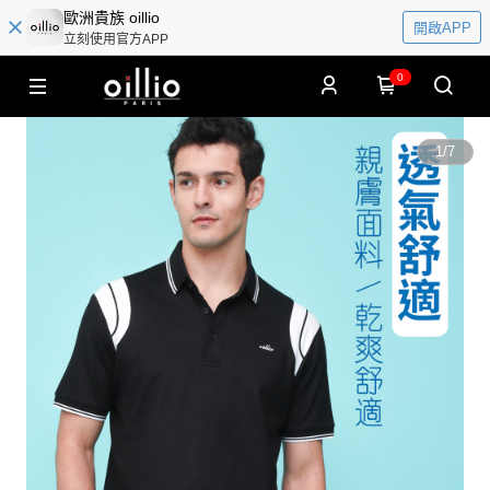
歐洲貴族 oillio
開啟APP
立刻使用官方APP
0
1
/
7