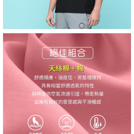
「AFTEE先享後付」，若未經同意申辦者引起之損失，本公司不負相關責
任。
每筆NT$150，滿NT$500(含以上)免運費
４．使用「AFTEE先享後付」時，將依據個別帳號之用戶狀況，依本公司即
時審查核予不同之上限額度；若仍有額度不足之情形，本公司將視審查結果
離島宅配
請求用戶進行身份認證。
每筆NT$200，滿NT$5,000(含以上)免運費
５．嚴禁一人註冊多個帳號或使用他人資訊註冊。若發現惡意使用之情形，
恩沛科技股份有限公司將有權停止該用戶之使用額度並採取法律行動。