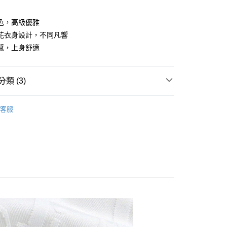
庫商業銀行
第一商業銀行
付款
業儲蓄銀行
台北富邦商業銀行
業銀行
彰化商業銀行
華商業銀行
兆豐國際商業銀行
色，高級優雅
業儲蓄銀行
台北富邦商業銀行
小企業銀行
台中商業銀行
花衣身設計，不同凡響
華商業銀行
兆豐國際商業銀行
台灣）商業銀行
華泰商業銀行
小企業銀行
台中商業銀行
感，上身舒適
業銀行
遠東國際商業銀行
台灣）商業銀行
華泰商業銀行
業銀行
永豐商業銀行
業銀行
遠東國際商業銀行
業銀行
星展（台灣）商業銀行
業銀行
永豐商業銀行
類 (3)
際商業銀行
中國信託商業銀行
業銀行
星展（台灣）商業銀行
天信用卡公司
際商業銀行
中國信託商業銀行
享後付
O衫
客服
天信用卡公司
專區
FTEE先享後付」】
先享後付是「在收到商品之後才付款」的支付方式。 讓您購物簡單
慶88節，特惠第2件888
心！
：不需註冊會員、不需綁卡、不需儲值。
：只要手機號碼，簡訊認證，即可結帳。
：先確認商品／服務後，再付款。
付款
EE先享後付」結帳流程】
50，滿NT$500(含以上)免運費
方式選擇「AFTEE先享後付」後，將跳轉至「AFTEE先享後
頁面，進行簡訊認證並確認金額後，即可完成結帳。
家取貨
成立數日內，您將收到繳費通知簡訊。
費通知簡訊後14天內，點擊此簡訊中的連結，可透過四大超商
50，滿NT$500(含以上)免運費