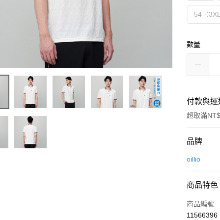
54（3X
數量
付款與運
超取滿NT$
付款方式
品牌
信用卡一
oillio
信用卡分
商品特色
3 期 
商品編號
6 期 
合作金
11566396
華南商