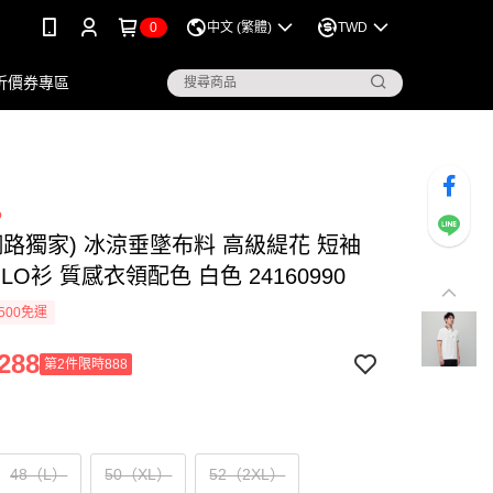
0
中文 (繁體)
TWD
折價券專區
o
io (網路獨家) 冰涼垂墜布料 高級緹花 短袖
LO衫 質感衣領配色 白色 24160990
500免運
288
第2件限時888
48（L）
50（XL）
52（2XL）