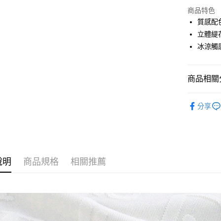
合作金
超商取貨
上海商
商品特色
華南商
國泰世
質感配
LINE Pay
上海商
臺灣中
立體緹
國泰世
匯豐（
Apple Pay
臺灣中
冰涼觸
聯邦商
匯豐（
街口支付
元大商
聯邦商
玉山商
元大商
悠遊付
商品相關分
台新國
玉山商
台灣樂
台新國
AFTEE先
*短袖POL
分享
台灣樂
相關說明
oillio品牌
【關於「A
ATM付款
AFTEE
oillio歡
便利好安
１．簡單
２．便利
運送方式
說明
商品規格
相關推薦
３．安心
全家取貨
【「AFT
每筆NT$1
１．於結帳
付」結帳
付款後全
２．訂單
３．收到繳
每筆NT$1