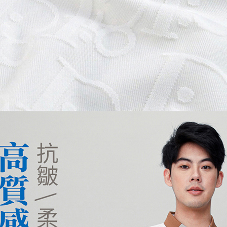
／ATM／
※ 請注意
萊爾富取
絡購買商品
先享後付
每筆NT$1
※ 交易是
是否繳費成
付款後萊
付客戶支
每筆NT$1
【注意事
7-11取貨
１．透過由
交易，需
每筆NT$1
求債權轉
２．關於
付款後7-1
https://aft
每筆NT$1
３．未成
「AFTE
宅配
任。
４．使用「
每筆NT$1
即時審查
結果請求
離島宅配
５．嚴禁
每筆NT$2
形，恩沛
動。