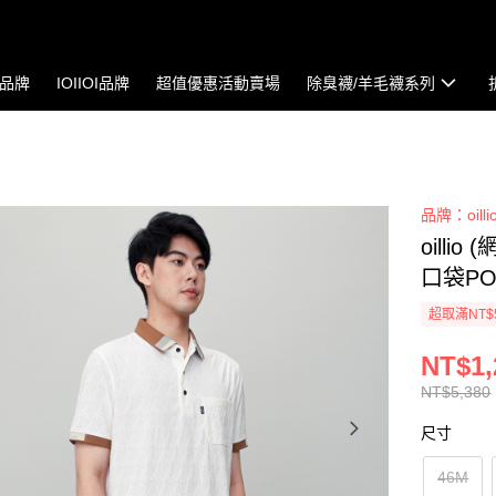
io品牌
IOIIOI品牌
超值優惠活動賣場
除臭襪/羊毛襪系列
品牌：oilli
oill
口袋PO
超取滿NT$
NT$1,
NT$5,380
尺寸
46M