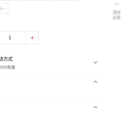
L）
清除
紀錄
送方式
500免運
次付款
期付款
0 利率 每期
NT$560
21家銀行
0 利率 每期
NT$280
21家銀行
庫商業銀行
第一商業銀行
業銀行
彰化商業銀行