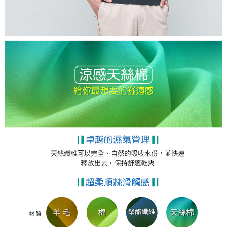
４．使用「AFTEE先享後付」時，將依據個別帳號之用戶狀況，依本公司即
時審查核予不同之上限額度；若仍有額度不足之情形，本公司將視審查結果
離島宅配
請求用戶進行身份認證。
每筆NT$200，滿NT$5,000(含以上)免運費
５．嚴禁一人註冊多個帳號或使用他人資訊註冊。若發現惡意使用之情形，
恩沛科技股份有限公司將有權停止該用戶之使用額度並採取法律行動。