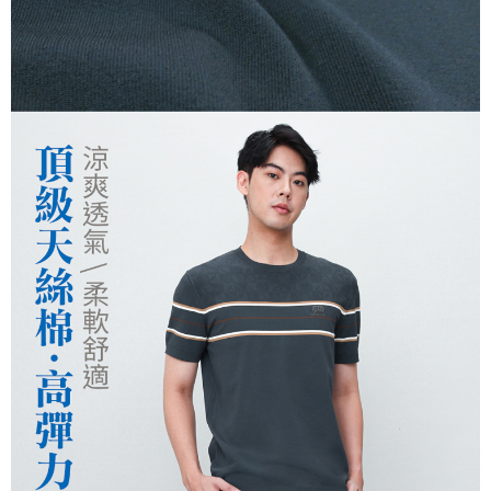
運送方式
２．便利：只要手機號碼，簡訊認證，即可結帳。
３．安心：先確認商品／服務後，再付款。
全家取貨付款
每筆NT$150，滿NT$500(含以上)免運費
【「AFTEE先享後付」結帳流程】
１．於結帳方式選擇「AFTEE先享後付」後，將跳轉至「AFTEE先享後付」
付款後全家取貨
結帳頁面，進行簡訊認證並確認金額後，即可完成結帳。
２．訂單成立數日內，您將收到繳費通知簡訊。
每筆NT$150，滿NT$500(含以上)免運費
３．收到繳費通知簡訊後14天內，點擊此簡訊中的連結，可透過四大超商／
ATM／網路銀行／等多元方式進行付款，方視為交易完成。
萊爾富取貨付款
※ 請注意：結帳手續完成當下不需立刻繳費，但若您需要取消訂單，請聯絡
每筆NT$150，滿NT$500(含以上)免運費
購買商品的店家。未經商家同意取消之訂單仍視為有效，需透過AFTEE先享
後付繳納相關費用。
付款後萊爾富取貨
※ 交易是否成功請以「AFTEE先享後付 」之結帳頁面顯示為準，若有關於
是否繳費成功／繳費後需取消欲退款等相關疑問，請聯繫「AFTEE先享後付
每筆NT$150，滿NT$500(含以上)免運費
客戶支援中心」
https://netprotections.freshdesk.com/support/home
7-11取貨付款
【注意事項】
１．透過由恩沛科技股份有限公司提供之「AFTEE先享後付」服務完成之交
每筆NT$150，滿NT$500(含以上)免運費
易，需依本服務之必要範圍內提供個人資料，並將交易相關給付款項請求債
權轉讓予恩沛科技股份有限公司。
付款後7-11取貨
２．關於個人資料處理事宜，請瀏覽以下網址：
每筆NT$150，滿NT$500(含以上)免運費
https://aftee.tw/terms/#terms3
３．未成年的使用者請事先徵得法定代理人或監護人之同意方可使用
宅配
「AFTEE先享後付」，若未經同意申辦者引起之損失，本公司不負相關責
任。
每筆NT$150，滿NT$500(含以上)免運費