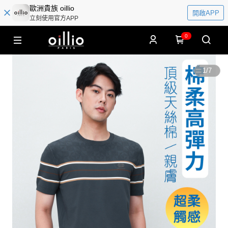
歐洲貴族 oillio
開啟APP
立刻使用官方APP
0
1
/
7