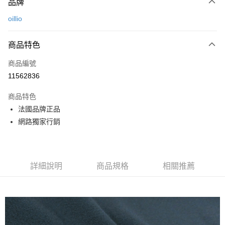
品牌
信用卡一次付款
oillio
信用卡分期付款
3 期 0 利率 每期
NT$560
21家銀行
商品特色
6 期 0 利率 每期
NT$280
21家銀行
合作金庫商業銀行
第一商業銀行
商品編號
華南商業銀行
彰化商業銀行
合作金庫商業銀行
第一商業銀行
11562836
超商取貨付款
上海商業儲蓄銀行
台北富邦商業銀行
華南商業銀行
彰化商業銀行
國泰世華商業銀行
兆豐國際商業銀行
LINE Pay
上海商業儲蓄銀行
台北富邦商業銀行
商品特色
臺灣中小企業銀行
台中商業銀行
國泰世華商業銀行
兆豐國際商業銀行
法國品牌正品
匯豐（台灣）商業銀行
華泰商業銀行
Apple Pay
臺灣中小企業銀行
台中商業銀行
網路獨家行銷
聯邦商業銀行
遠東國際商業銀行
匯豐（台灣）商業銀行
華泰商業銀行
街口支付
元大商業銀行
永豐商業銀行
聯邦商業銀行
遠東國際商業銀行
玉山商業銀行
星展（台灣）商業銀行
元大商業銀行
永豐商業銀行
悠遊付
台新國際商業銀行
中國信託商業銀行
玉山商業銀行
星展（台灣）商業銀行
台灣樂天信用卡公司
詳細說明
商品規格
相關推薦
台新國際商業銀行
中國信託商業銀行
AFTEE先享後付
台灣樂天信用卡公司
相關說明
【關於「AFTEE先享後付」】
ATM付款
AFTEE先享後付是「在收到商品之後才付款」的支付方式。 讓您購物簡單
便利好安心！
１．簡單：不需註冊會員、不需綁卡、不需儲值。