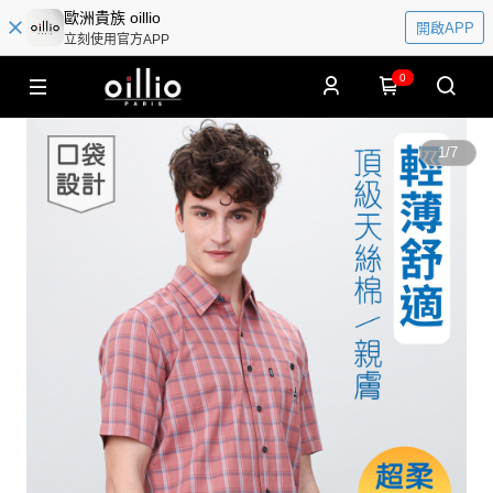
歐洲貴族 oillio
開啟APP
立刻使用官方APP
0
1
/
7