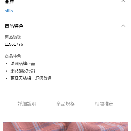
品牌
信用卡一次付款
oillio
信用卡分期付款
3 期 0 利率 每期
NT$560
21家銀行
商品特色
6 期 0 利率 每期
NT$280
21家銀行
合作金庫商業銀行
第一商業銀行
商品編號
華南商業銀行
彰化商業銀行
合作金庫商業銀行
第一商業銀行
11561776
超商取貨付款
上海商業儲蓄銀行
台北富邦商業銀行
華南商業銀行
彰化商業銀行
國泰世華商業銀行
兆豐國際商業銀行
LINE Pay
上海商業儲蓄銀行
台北富邦商業銀行
商品特色
臺灣中小企業銀行
台中商業銀行
國泰世華商業銀行
兆豐國際商業銀行
法國品牌正品
匯豐（台灣）商業銀行
華泰商業銀行
Apple Pay
臺灣中小企業銀行
台中商業銀行
網路獨家行銷
聯邦商業銀行
遠東國際商業銀行
匯豐（台灣）商業銀行
華泰商業銀行
街口支付
元大商業銀行
永豐商業銀行
頂級天絲棉，舒適首選
聯邦商業銀行
遠東國際商業銀行
玉山商業銀行
星展（台灣）商業銀行
元大商業銀行
永豐商業銀行
悠遊付
台新國際商業銀行
中國信託商業銀行
玉山商業銀行
星展（台灣）商業銀行
台灣樂天信用卡公司
台新國際商業銀行
中國信託商業銀行
AFTEE先享後付
詳細說明
商品規格
相關推薦
台灣樂天信用卡公司
相關說明
【關於「AFTEE先享後付」】
ATM付款
AFTEE先享後付是「在收到商品之後才付款」的支付方式。 讓您購物簡單
便利好安心！
１．簡單：不需註冊會員、不需綁卡、不需儲值。