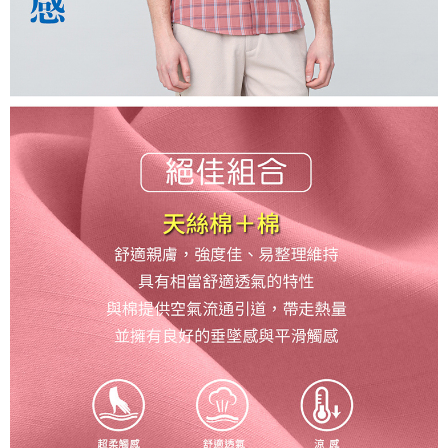
４．使用「AFTEE先享後付」時，將依據個別帳號之用戶狀況，依本公司即
時審查核予不同之上限額度；若仍有額度不足之情形，本公司將視審查結果
離島宅配
請求用戶進行身份認證。
每筆NT$200，滿NT$5,000(含以上)免運費
５．嚴禁一人註冊多個帳號或使用他人資訊註冊。若發現惡意使用之情形，
恩沛科技股份有限公司將有權停止該用戶之使用額度並採取法律行動。