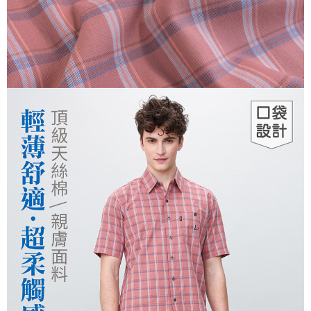
運送方式
２．便利：只要手機號碼，簡訊認證，即可結帳。
３．安心：先確認商品／服務後，再付款。
全家取貨付款
每筆NT$150，滿NT$500(含以上)免運費
【「AFTEE先享後付」結帳流程】
１．於結帳方式選擇「AFTEE先享後付」後，將跳轉至「AFTEE先享後付」
付款後全家取貨
結帳頁面，進行簡訊認證並確認金額後，即可完成結帳。
２．訂單成立數日內，您將收到繳費通知簡訊。
每筆NT$150，滿NT$500(含以上)免運費
３．收到繳費通知簡訊後14天內，點擊此簡訊中的連結，可透過四大超商／
ATM／網路銀行／等多元方式進行付款，方視為交易完成。
萊爾富取貨付款
※ 請注意：結帳手續完成當下不需立刻繳費，但若您需要取消訂單，請聯絡
每筆NT$150，滿NT$500(含以上)免運費
購買商品的店家。未經商家同意取消之訂單仍視為有效，需透過AFTEE先享
後付繳納相關費用。
付款後萊爾富取貨
※ 交易是否成功請以「AFTEE先享後付 」之結帳頁面顯示為準，若有關於
是否繳費成功／繳費後需取消欲退款等相關疑問，請聯繫「AFTEE先享後付
每筆NT$150，滿NT$500(含以上)免運費
客戶支援中心」
https://netprotections.freshdesk.com/support/home
7-11取貨付款
【注意事項】
１．透過由恩沛科技股份有限公司提供之「AFTEE先享後付」服務完成之交
每筆NT$150，滿NT$500(含以上)免運費
易，需依本服務之必要範圍內提供個人資料，並將交易相關給付款項請求債
權轉讓予恩沛科技股份有限公司。
付款後7-11取貨
２．關於個人資料處理事宜，請瀏覽以下網址：
每筆NT$150，滿NT$500(含以上)免運費
https://aftee.tw/terms/#terms3
３．未成年的使用者請事先徵得法定代理人或監護人之同意方可使用
宅配
「AFTEE先享後付」，若未經同意申辦者引起之損失，本公司不負相關責
任。
每筆NT$150，滿NT$500(含以上)免運費