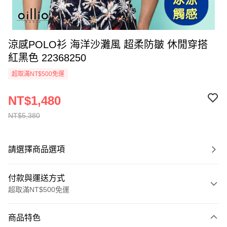
涼感POLO衫 海洋沙灘風 超柔防皺 休閒穿搭
紅黑色 22368250
超取滿NT$500免運
NT$1,480
NT$5,380
請選擇商品選項
付款與運送方式
超取滿NT$500免運
付款方式
商品特色
信用卡一次付款