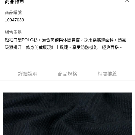
商品特色
信用卡一次付款
商品編號
信用卡分期付款
10947039
3 期 0 利率 每期
NT$493
21家銀行
銷售重點
6 期 0 利率 每期
NT$246
21家銀行
合作金庫商業銀行
第一商業銀行
短袖口袋POLO衫，適合商務與休閒穿搭，採用桑蠶絲面料，透氣
華南商業銀行
彰化商業銀行
合作金庫商業銀行
第一商業銀行
超商取貨付款
吸濕排汗，修身剪裁展現紳士風範。享受防皺機能，經典百搭。
上海商業儲蓄銀行
台北富邦商業銀行
華南商業銀行
彰化商業銀行
國泰世華商業銀行
兆豐國際商業銀行
LINE Pay
上海商業儲蓄銀行
台北富邦商業銀行
臺灣中小企業銀行
台中商業銀行
國泰世華商業銀行
兆豐國際商業銀行
匯豐（台灣）商業銀行
華泰商業銀行
Apple Pay
臺灣中小企業銀行
台中商業銀行
聯邦商業銀行
遠東國際商業銀行
詳細說明
商品規格
相關推薦
匯豐（台灣）商業銀行
華泰商業銀行
街口支付
元大商業銀行
永豐商業銀行
聯邦商業銀行
遠東國際商業銀行
玉山商業銀行
星展（台灣）商業銀行
元大商業銀行
永豐商業銀行
悠遊付
台新國際商業銀行
中國信託商業銀行
玉山商業銀行
星展（台灣）商業銀行
台灣樂天信用卡公司
台新國際商業銀行
中國信託商業銀行
AFTEE先享後付
台灣樂天信用卡公司
相關說明
【關於「AFTEE先享後付」】
ATM付款
AFTEE先享後付是「在收到商品之後才付款」的支付方式。 讓您購物簡單
便利好安心！
１．簡單：不需註冊會員、不需綁卡、不需儲值。