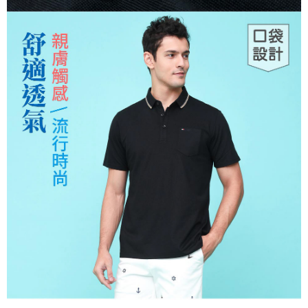
運送方式
２．便利：只要手機號碼，簡訊認證，即可結帳。
３．安心：先確認商品／服務後，再付款。
全家取貨付款
每筆NT$150，滿NT$500(含以上)免運費
【「AFTEE先享後付」結帳流程】
１．於結帳方式選擇「AFTEE先享後付」後，將跳轉至「AFTEE先享後付」
付款後全家取貨
結帳頁面，進行簡訊認證並確認金額後，即可完成結帳。
２．訂單成立數日內，您將收到繳費通知簡訊。
每筆NT$150，滿NT$500(含以上)免運費
３．收到繳費通知簡訊後14天內，點擊此簡訊中的連結，可透過四大超商／
ATM／網路銀行／等多元方式進行付款，方視為交易完成。
萊爾富取貨付款
※ 請注意：結帳手續完成當下不需立刻繳費，但若您需要取消訂單，請聯絡
每筆NT$150，滿NT$500(含以上)免運費
購買商品的店家。未經商家同意取消之訂單仍視為有效，需透過AFTEE先享
後付繳納相關費用。
付款後萊爾富取貨
※ 交易是否成功請以「AFTEE先享後付 」之結帳頁面顯示為準，若有關於
是否繳費成功／繳費後需取消欲退款等相關疑問，請聯繫「AFTEE先享後付
每筆NT$150，滿NT$500(含以上)免運費
客戶支援中心」
https://netprotections.freshdesk.com/support/home
7-11取貨付款
【注意事項】
１．透過由恩沛科技股份有限公司提供之「AFTEE先享後付」服務完成之交
每筆NT$150，滿NT$500(含以上)免運費
易，需依本服務之必要範圍內提供個人資料，並將交易相關給付款項請求債
權轉讓予恩沛科技股份有限公司。
付款後7-11取貨
２．關於個人資料處理事宜，請瀏覽以下網址：
每筆NT$150，滿NT$500(含以上)免運費
https://aftee.tw/terms/#terms3
３．未成年的使用者請事先徵得法定代理人或監護人之同意方可使用
宅配
「AFTEE先享後付」，若未經同意申辦者引起之損失，本公司不負相關責
任。
每筆NT$150，滿NT$500(含以上)免運費