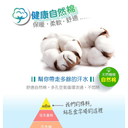
４．使用「AFTEE先享後付」時，將依據個別帳號之用戶狀況，依本公司即
時審查核予不同之上限額度；若仍有額度不足之情形，本公司將視審查結果
離島宅配
請求用戶進行身份認證。
每筆NT$200，滿NT$5,000(含以上)免運費
５．嚴禁一人註冊多個帳號或使用他人資訊註冊。若發現惡意使用之情形，
恩沛科技股份有限公司將有權停止該用戶之使用額度並採取法律行動。