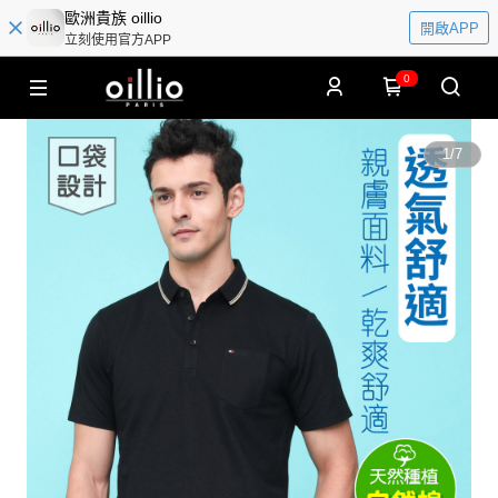
歐洲貴族 oillio
開啟APP
立刻使用官方APP
0
1
/
7