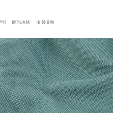
匯豐（
Apple Pay
臺灣中
聯邦商
匯豐（
街口支付
元大商
聯邦商
玉山商
元大商
說明
商品規格
相關推薦
悠遊付
台新國
玉山商
台灣樂
台新國
AFTEE先
台灣樂
相關說明
【關於「A
ATM付款
AFTEE
便利好安
１．簡單
２．便利
運送方式
３．安心
全家取貨
【「AFT
每筆NT$1
１．於結帳
付」結帳
付款後全
２．訂單
３．收到繳
每筆NT$1
／ATM／
※ 請注意
萊爾富取
絡購買商品
先享後付
每筆NT$1