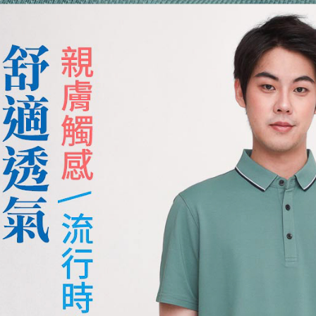
※ 交易是
是否繳費成
付款後萊
付客戶支
每筆NT$1
【注意事
7-11取貨
１．透過由
交易，需
每筆NT$1
求債權轉
２．關於
付款後7-1
https://aft
每筆NT$1
３．未成
「AFTE
宅配
任。
４．使用「
每筆NT$1
即時審查
結果請求
離島宅配
５．嚴禁
每筆NT$2
形，恩沛
動。