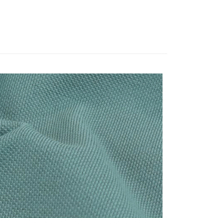
台灣）商業銀行
華泰商業銀行
小企業銀行
台中商業銀行
業銀行
遠東國際商業銀行
台灣）商業銀行
華泰商業銀行
業銀行
永豐商業銀行
業銀行
遠東國際商業銀行
業銀行
星展（台灣）商業銀行
業銀行
永豐商業銀行
際商業銀行
中國信託商業銀行
業銀行
星展（台灣）商業銀行
天信用卡公司
際商業銀行
中國信託商業銀行
享後付
天信用卡公司
FTEE先享後付」】
先享後付是「在收到商品之後才付款」的支付方式。 讓您購物簡單
心！
：不需註冊會員、不需綁卡、不需儲值。
：只要手機號碼，簡訊認證，即可結帳。
：先確認商品／服務後，再付款。
付款
EE先享後付」結帳流程】
50，滿NT$500(含以上)免運費
方式選擇「AFTEE先享後付」後，將跳轉至「AFTEE先享後
頁面，進行簡訊認證並確認金額後，即可完成結帳。
家取貨
成立數日內，您將收到繳費通知簡訊。
費通知簡訊後14天內，點擊此簡訊中的連結，可透過四大超商
50，滿NT$500(含以上)免運費
網路銀行／等多元方式進行付款，方視為交易完成。
：結帳手續完成當下不需立刻繳費，但若您需要取消訂單，請聯
貨付款
的店家。未經商家同意取消之訂單仍視為有效，需透過AFTEE
繳納相關費用。
50，滿NT$500(含以上)免運費