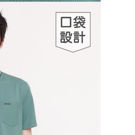
否成功請以「AFTEE先享後付 」之結帳頁面顯示為準，若有關於
功／繳費後需取消欲退款等相關疑問，請聯繫「AFTEE先享後
爾富取貨
援中心」
https://netprotections.freshdesk.com/support/home
50，滿NT$500(含以上)免運費
項】
付款
恩沛科技股份有限公司提供之「AFTEE先享後付」服務完成之
依本服務之必要範圍內提供個人資料，並將交易相關給付款項請
50，滿NT$500(含以上)免運費
讓予恩沛科技股份有限公司。
個人資料處理事宜，請瀏覽以下網址：
1取貨
ee.tw/terms/#terms3
50，滿NT$500(含以上)免運費
年的使用者請事先徵得法定代理人或監護人之同意方可使用
E先享後付」，若未經同意申辦者引起之損失，本公司不負相關責
AFTEE先享後付」時，將依據個別帳號之用戶狀況，依本公司
50，滿NT$500(含以上)免運費
核予不同之上限額度；若仍有額度不足之情形，本公司將視審查
用戶進行身份認證。
一人註冊多個帳號或使用他人資訊註冊。若發現惡意使用之情
00，滿NT$5,000(含以上)免運費
科技股份有限公司將有權停止該用戶之使用額度並採取法律行