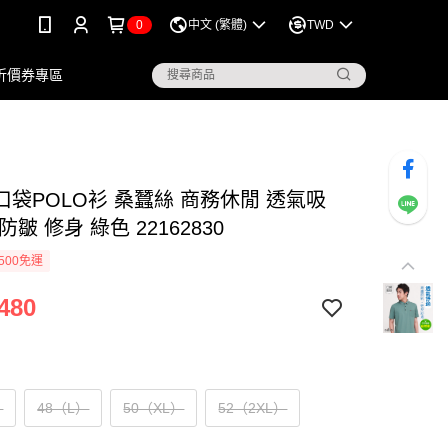
0
中文 (繁體)
TWD
折價券專區
 口袋POLO衫 桑蠶絲 商務休閒 透氣吸
防皺 修身 綠色 22162830
500免運
480
）
48（L）
50（XL）
52（2XL）