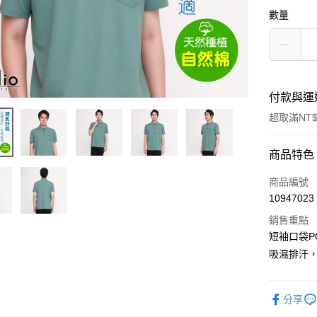
數量
付款與運
超取滿NT$
付款方式
商品特色
信用卡一
商品編號
10947023
信用卡分
銷售重點
3 期 
短袖口袋P
6 期 
合作金
吸濕排汗
華南商
合作金
超商取貨
上海商
華南商
國泰世
分享
LINE Pay
上海商
臺灣中
國泰世