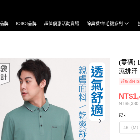
io品牌
IOIIOI品牌
超值優惠活動賣場
除臭襪/羊毛襪系列
(零碼)
濕排汗 
超取滿NT$
NT$1,
NT$5,380
尺寸
46（M