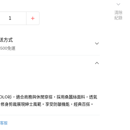
清除
紀錄
送方式
500免運
次付款
期付款
0 利率 每期
NT$493
21家銀行
OLO衫，適合商務與休閒穿搭，採用桑蠶絲面料，透氣
0 利率 每期
NT$246
21家銀行
庫商業銀行
第一商業銀行
，修身剪裁展現紳士風範。享受防皺機能，經典百搭。
業銀行
彰化商業銀行
庫商業銀行
第一商業銀行
付款
業儲蓄銀行
台北富邦商業銀行
業銀行
彰化商業銀行
華商業銀行
兆豐國際商業銀行
客服
業儲蓄銀行
台北富邦商業銀行
小企業銀行
台中商業銀行
華商業銀行
兆豐國際商業銀行