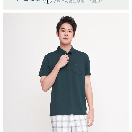
時審查核予不同之上限額度；若仍有額度不足之情形，本公司將視審查結果
離島宅配
請求用戶進行身份認證。
每筆NT$200，滿NT$5,000(含以上)免運費
５．嚴禁一人註冊多個帳號或使用他人資訊註冊。若發現惡意使用之情形，
恩沛科技股份有限公司將有權停止該用戶之使用額度並採取法律行動。