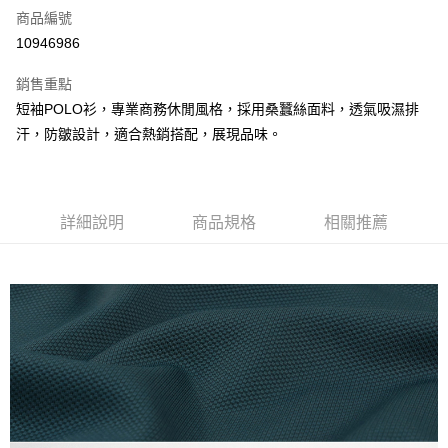
商品編號
信用卡分期付款
10946986
3 期 0 利率 每期
NT$493
21家銀行
銷售重點
6 期 0 利率 每期
NT$246
21家銀行
合作金庫商業銀行
第一商業銀行
短袖POLO衫，專業商務休閒風格，採用桑蠶絲面料，透氣吸濕排
華南商業銀行
彰化商業銀行
合作金庫商業銀行
第一商業銀行
超商取貨付款
汗，防皺設計，適合熱銷搭配，展現品味。
上海商業儲蓄銀行
台北富邦商業銀行
華南商業銀行
彰化商業銀行
國泰世華商業銀行
兆豐國際商業銀行
LINE Pay
上海商業儲蓄銀行
台北富邦商業銀行
臺灣中小企業銀行
台中商業銀行
國泰世華商業銀行
兆豐國際商業銀行
匯豐（台灣）商業銀行
華泰商業銀行
Apple Pay
臺灣中小企業銀行
台中商業銀行
聯邦商業銀行
遠東國際商業銀行
詳細說明
商品規格
相關推薦
匯豐（台灣）商業銀行
華泰商業銀行
街口支付
元大商業銀行
永豐商業銀行
聯邦商業銀行
遠東國際商業銀行
玉山商業銀行
星展（台灣）商業銀行
元大商業銀行
永豐商業銀行
悠遊付
台新國際商業銀行
中國信託商業銀行
玉山商業銀行
星展（台灣）商業銀行
台灣樂天信用卡公司
台新國際商業銀行
中國信託商業銀行
AFTEE先享後付
台灣樂天信用卡公司
相關說明
【關於「AFTEE先享後付」】
ATM付款
AFTEE先享後付是「在收到商品之後才付款」的支付方式。 讓您購物簡單
便利好安心！
１．簡單：不需註冊會員、不需綁卡、不需儲值。
運送方式
２．便利：只要手機號碼，簡訊認證，即可結帳。