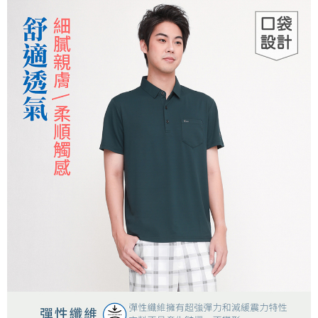
３．安心：先確認商品／服務後，再付款。
全家取貨付款
每筆NT$150，滿NT$500(含以上)免運費
【「AFTEE先享後付」結帳流程】
１．於結帳方式選擇「AFTEE先享後付」後，將跳轉至「AFTEE先享後付」
付款後全家取貨
結帳頁面，進行簡訊認證並確認金額後，即可完成結帳。
２．訂單成立數日內，您將收到繳費通知簡訊。
每筆NT$150，滿NT$500(含以上)免運費
３．收到繳費通知簡訊後14天內，點擊此簡訊中的連結，可透過四大超商／
ATM／網路銀行／等多元方式進行付款，方視為交易完成。
萊爾富取貨付款
※ 請注意：結帳手續完成當下不需立刻繳費，但若您需要取消訂單，請聯絡
每筆NT$150，滿NT$500(含以上)免運費
購買商品的店家。未經商家同意取消之訂單仍視為有效，需透過AFTEE先享
後付繳納相關費用。
付款後萊爾富取貨
※ 交易是否成功請以「AFTEE先享後付 」之結帳頁面顯示為準，若有關於
是否繳費成功／繳費後需取消欲退款等相關疑問，請聯繫「AFTEE先享後付
每筆NT$150，滿NT$500(含以上)免運費
客戶支援中心」
https://netprotections.freshdesk.com/support/home
7-11取貨付款
【注意事項】
１．透過由恩沛科技股份有限公司提供之「AFTEE先享後付」服務完成之交
每筆NT$150，滿NT$500(含以上)免運費
易，需依本服務之必要範圍內提供個人資料，並將交易相關給付款項請求債
權轉讓予恩沛科技股份有限公司。
付款後7-11取貨
２．關於個人資料處理事宜，請瀏覽以下網址：
每筆NT$150，滿NT$500(含以上)免運費
https://aftee.tw/terms/#terms3
３．未成年的使用者請事先徵得法定代理人或監護人之同意方可使用
宅配
「AFTEE先享後付」，若未經同意申辦者引起之損失，本公司不負相關責
任。
每筆NT$150，滿NT$500(含以上)免運費
４．使用「AFTEE先享後付」時，將依據個別帳號之用戶狀況，依本公司即