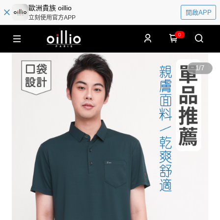
歐洲貴族 oillio
開啟APP
立刻使用官方APP
0
1
/
7