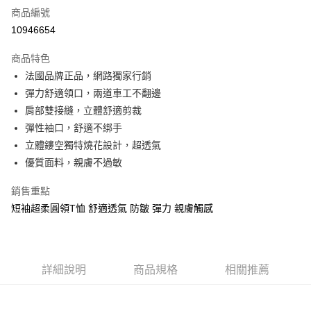
商品編號
信用卡分期付款
10946654
3 期 0 利率 每期
NT$493
21家銀行
商品特色
6 期 0 利率 每期
NT$246
21家銀行
合作金庫商業銀行
第一商業銀行
法國品牌正品，網路獨家行銷
華南商業銀行
彰化商業銀行
合作金庫商業銀行
第一商業銀行
超商取貨付款
彈力舒適領口，兩道車工不翻邊
上海商業儲蓄銀行
台北富邦商業銀行
華南商業銀行
彰化商業銀行
國泰世華商業銀行
兆豐國際商業銀行
肩部雙接縫，立體舒適剪裁
LINE Pay
上海商業儲蓄銀行
台北富邦商業銀行
臺灣中小企業銀行
台中商業銀行
彈性袖口，舒適不綁手
國泰世華商業銀行
兆豐國際商業銀行
匯豐（台灣）商業銀行
華泰商業銀行
Apple Pay
臺灣中小企業銀行
台中商業銀行
立體鏤空獨特燒花設計，超透氣
聯邦商業銀行
遠東國際商業銀行
匯豐（台灣）商業銀行
華泰商業銀行
優質面料，親膚不過敏
街口支付
元大商業銀行
永豐商業銀行
聯邦商業銀行
遠東國際商業銀行
玉山商業銀行
星展（台灣）商業銀行
元大商業銀行
永豐商業銀行
銷售重點
悠遊付
台新國際商業銀行
中國信託商業銀行
玉山商業銀行
星展（台灣）商業銀行
短袖超柔圓領T恤 舒適透氣 防皺 彈力 親膚觸感
台灣樂天信用卡公司
台新國際商業銀行
中國信託商業銀行
AFTEE先享後付
台灣樂天信用卡公司
相關說明
【關於「AFTEE先享後付」】
ATM付款
AFTEE先享後付是「在收到商品之後才付款」的支付方式。 讓您購物簡單
詳細說明
商品規格
相關推薦
便利好安心！
１．簡單：不需註冊會員、不需綁卡、不需儲值。
運送方式
２．便利：只要手機號碼，簡訊認證，即可結帳。