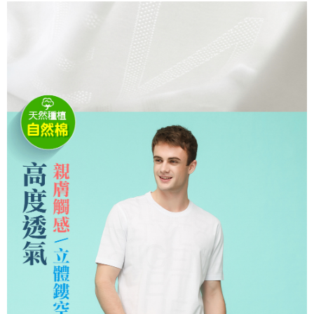
３．安心：先確認商品／服務後，再付款。
全家取貨付款
每筆NT$150，滿NT$500(含以上)免運費
【「AFTEE先享後付」結帳流程】
１．於結帳方式選擇「AFTEE先享後付」後，將跳轉至「AFTEE先享後付」
付款後全家取貨
結帳頁面，進行簡訊認證並確認金額後，即可完成結帳。
２．訂單成立數日內，您將收到繳費通知簡訊。
每筆NT$150，滿NT$500(含以上)免運費
３．收到繳費通知簡訊後14天內，點擊此簡訊中的連結，可透過四大超商／
ATM／網路銀行／等多元方式進行付款，方視為交易完成。
萊爾富取貨付款
※ 請注意：結帳手續完成當下不需立刻繳費，但若您需要取消訂單，請聯絡
每筆NT$150，滿NT$500(含以上)免運費
購買商品的店家。未經商家同意取消之訂單仍視為有效，需透過AFTEE先享
後付繳納相關費用。
付款後萊爾富取貨
※ 交易是否成功請以「AFTEE先享後付 」之結帳頁面顯示為準，若有關於
是否繳費成功／繳費後需取消欲退款等相關疑問，請聯繫「AFTEE先享後付
每筆NT$150，滿NT$500(含以上)免運費
客戶支援中心」
https://netprotections.freshdesk.com/support/home
7-11取貨付款
【注意事項】
１．透過由恩沛科技股份有限公司提供之「AFTEE先享後付」服務完成之交
每筆NT$150，滿NT$500(含以上)免運費
易，需依本服務之必要範圍內提供個人資料，並將交易相關給付款項請求債
權轉讓予恩沛科技股份有限公司。
付款後7-11取貨
２．關於個人資料處理事宜，請瀏覽以下網址：
每筆NT$150，滿NT$500(含以上)免運費
https://aftee.tw/terms/#terms3
３．未成年的使用者請事先徵得法定代理人或監護人之同意方可使用
宅配
「AFTEE先享後付」，若未經同意申辦者引起之損失，本公司不負相關責
任。
每筆NT$150，滿NT$500(含以上)免運費
４．使用「AFTEE先享後付」時，將依據個別帳號之用戶狀況，依本公司即