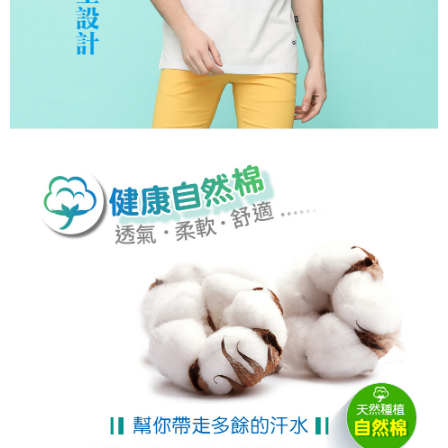
時審查核予不同之上限額度；若仍有額度不足之情形，本公司將視審查結果
離島宅配
請求用戶進行身份認證。
每筆NT$200，滿NT$5,000(含以上)免運費
５．嚴禁一人註冊多個帳號或使用他人資訊註冊。若發現惡意使用之情形，
恩沛科技股份有限公司將有權停止該用戶之使用額度並採取法律行動。