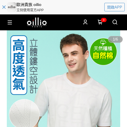
歐洲貴族 oillio
開啟APP
立刻使用官方APP
0
1
/
6