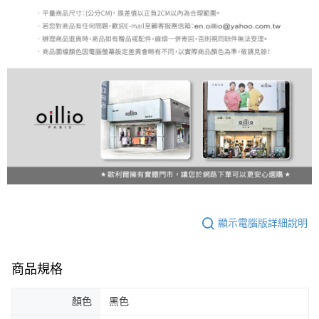
顯示電腦版詳細說明
商品規格
顏色
黑色