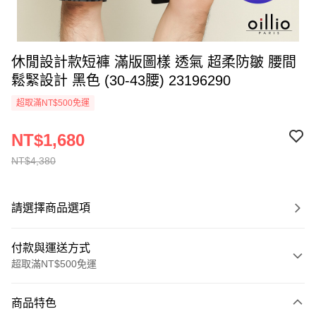
休閒設計款短褲 滿版圖樣 透氣 超柔防皺 腰間
鬆緊設計 黑色 (30-43腰) 23196290
超取滿NT$500免運
NT$1,680
NT$4,380
請選擇商品選項
付款與運送方式
超取滿NT$500免運
付款方式
商品特色
信用卡一次付款