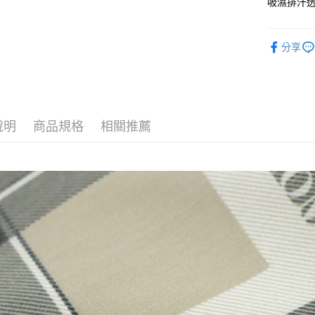
吸濕排汗
華南商
合作金
超商取貨
上海商
華南商
國泰世
分享
LINE Pay
上海商
臺灣中
國泰世
匯豐（
Apple Pay
臺灣中
聯邦商
匯豐（
街口支付
元大商
聯邦商
玉山商
元大商
說明
商品規格
相關推薦
悠遊付
台新國
玉山商
台灣樂
台新國
AFTEE先
台灣樂
相關說明
【關於「A
ATM付款
AFTEE
便利好安
１．簡單
２．便利
運送方式
３．安心
全家取貨
【「AFT
每筆NT$1
１．於結帳
付」結帳
付款後全
２．訂單