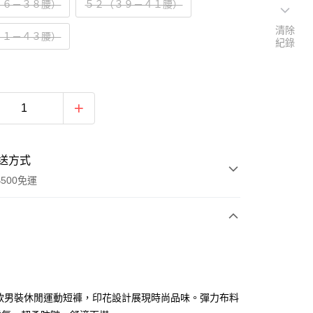
３６－３８腰）
５２（３９－４１腰）
清除
４１－４３腰）
紀錄
送方式
500免運
次付款
期付款
0 利率 每期
NT$560
21家銀行
o 最新款男裝休閒運動短褲，印花設計展現時尚品味。彈力布料
0 利率 每期
NT$280
21家銀行
庫商業銀行
第一商業銀行