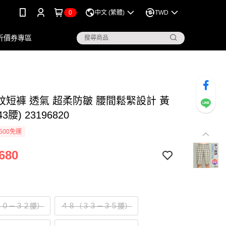
0
中文 (繁體)
TWD
折價券專區
紋短褲 透氣 超柔防皺 腰間鬆緊設計 黃
43腰) 23196820
500免運
680
３０－３２腰）
４８（３３－３５腰）