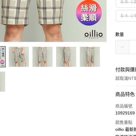
５０（
５４（
數量
付款與運
超取滿NT$
付款方式
商品特色
信用卡一
商品編號
10929169
信用卡分
銷售重點
3 期 
oilli
6 期 
合作金