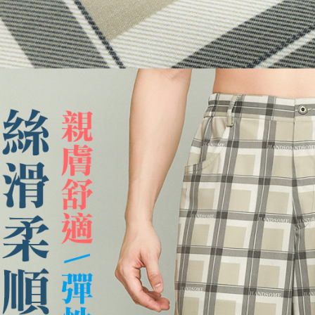
３．收到繳
每筆NT$1
／ATM／
※ 請注意
萊爾富取
絡購買商品
先享後付
每筆NT$1
※ 交易是
是否繳費成
付款後萊
付客戶支
每筆NT$1
【注意事
7-11取貨
１．透過由
交易，需
每筆NT$1
求債權轉
２．關於
付款後7-1
https://aft
每筆NT$1
３．未成
「AFTE
宅配
任。
４．使用「
每筆NT$1
即時審查
結果請求
離島宅配
５．嚴禁
每筆NT$2
形，恩沛
動。