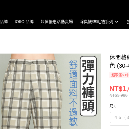
io品牌
IOIIOI品牌
超值優惠活動賣場
除臭襪/羊毛襪系列
休閒格
色 (30-
超取滿NT$
NT$1,
NT$3,980
尺寸
４６（