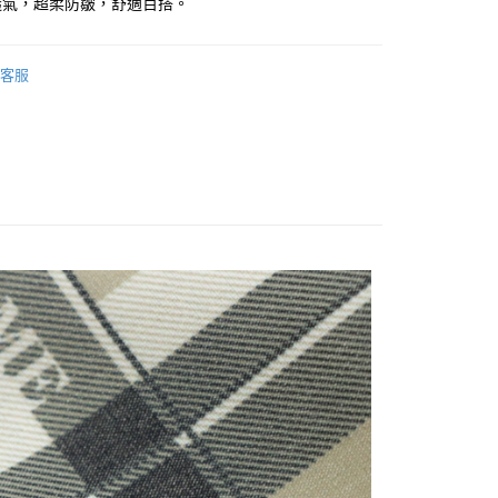
透氣，超柔防皺，舒適百搭。
業銀行
彰化商業銀行
庫商業銀行
第一商業銀行
付款
業儲蓄銀行
台北富邦商業銀行
業銀行
彰化商業銀行
華商業銀行
兆豐國際商業銀行
客服
業儲蓄銀行
台北富邦商業銀行
小企業銀行
台中商業銀行
華商業銀行
兆豐國際商業銀行
台灣）商業銀行
華泰商業銀行
小企業銀行
台中商業銀行
業銀行
遠東國際商業銀行
台灣）商業銀行
華泰商業銀行
業銀行
永豐商業銀行
業銀行
遠東國際商業銀行
業銀行
星展（台灣）商業銀行
業銀行
永豐商業銀行
際商業銀行
中國信託商業銀行
業銀行
星展（台灣）商業銀行
天信用卡公司
際商業銀行
中國信託商業銀行
享後付
天信用卡公司
FTEE先享後付」】
先享後付是「在收到商品之後才付款」的支付方式。 讓您購物簡單
心！
：不需註冊會員、不需綁卡、不需儲值。
：只要手機號碼，簡訊認證，即可結帳。
：先確認商品／服務後，再付款。
付款
EE先享後付」結帳流程】
50，滿NT$500(含以上)免運費
方式選擇「AFTEE先享後付」後，將跳轉至「AFTEE先享後
頁面，進行簡訊認證並確認金額後，即可完成結帳。
家取貨
成立數日內，您將收到繳費通知簡訊。