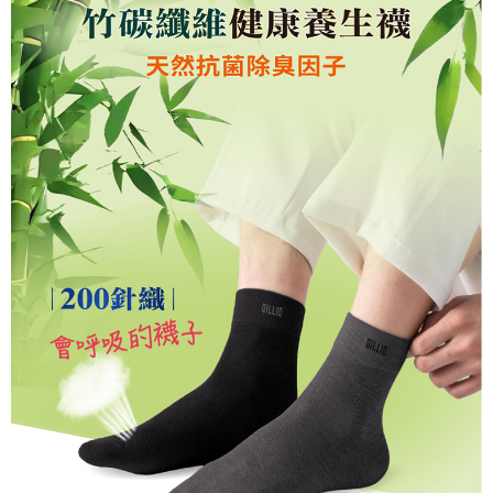
３．安心：先確認商品／服務後，再付款。
全家取貨付款
每筆NT$150，滿NT$500(含以上)免運費
【「AFTEE先享後付」結帳流程】
１．於結帳方式選擇「AFTEE先享後付」後，將跳轉至「AFTEE先享後付」
付款後全家取貨
結帳頁面，進行簡訊認證並確認金額後，即可完成結帳。
２．訂單成立數日內，您將收到繳費通知簡訊。
每筆NT$150，滿NT$500(含以上)免運費
３．收到繳費通知簡訊後14天內，點擊此簡訊中的連結，可透過四大超商／
ATM／網路銀行／等多元方式進行付款，方視為交易完成。
萊爾富取貨付款
※ 請注意：結帳手續完成當下不需立刻繳費，但若您需要取消訂單，請聯絡
每筆NT$150，滿NT$500(含以上)免運費
購買商品的店家。未經商家同意取消之訂單仍視為有效，需透過AFTEE先享
後付繳納相關費用。
付款後萊爾富取貨
※ 交易是否成功請以「AFTEE先享後付 」之結帳頁面顯示為準，若有關於
是否繳費成功／繳費後需取消欲退款等相關疑問，請聯繫「AFTEE先享後付
每筆NT$150，滿NT$500(含以上)免運費
客戶支援中心」
https://netprotections.freshdesk.com/support/home
7-11取貨付款
【注意事項】
１．透過由恩沛科技股份有限公司提供之「AFTEE先享後付」服務完成之交
每筆NT$150，滿NT$500(含以上)免運費
易，需依本服務之必要範圍內提供個人資料，並將交易相關給付款項請求債
權轉讓予恩沛科技股份有限公司。
付款後7-11取貨
２．關於個人資料處理事宜，請瀏覽以下網址：
每筆NT$150，滿NT$500(含以上)免運費
https://aftee.tw/terms/#terms3
３．未成年的使用者請事先徵得法定代理人或監護人之同意方可使用
宅配
「AFTEE先享後付」，若未經同意申辦者引起之損失，本公司不負相關責
任。
每筆NT$150，滿NT$500(含以上)免運費
４．使用「AFTEE先享後付」時，將依據個別帳號之用戶狀況，依本公司即