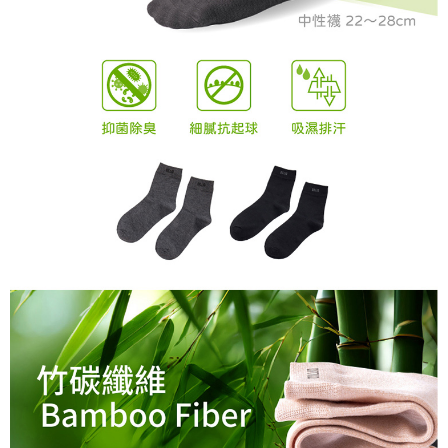
時審查核予不同之上限額度；若仍有額度不足之情形，本公司將視審查結果
離島宅配
請求用戶進行身份認證。
每筆NT$200，滿NT$5,000(含以上)免運費
５．嚴禁一人註冊多個帳號或使用他人資訊註冊。若發現惡意使用之情形，
恩沛科技股份有限公司將有權停止該用戶之使用額度並採取法律行動。