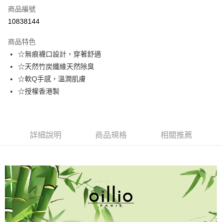
商品編號
信用卡分期付款
10838144
3 期 0 利率 每期
NT$60
21家銀行
商品特色
6 期 0 利率 每期
NT$30
21家銀行
合作金庫商業銀行
第一商業銀行
☆無痕襪口設計，穿著舒適
華南商業銀行
彰化商業銀行
合作金庫商業銀行
第一商業銀行
超商取貨付款
☆天然竹炭纖維天然除臭
上海商業儲蓄銀行
台北富邦商業銀行
華南商業銀行
彰化商業銀行
國泰世華商業銀行
兆豐國際商業銀行
☆軟Q手感，溫潤肌膚
LINE Pay
上海商業儲蓄銀行
台北富邦商業銀行
臺灣中小企業銀行
台中商業銀行
☆授權香港製
國泰世華商業銀行
兆豐國際商業銀行
匯豐（台灣）商業銀行
華泰商業銀行
Apple Pay
臺灣中小企業銀行
台中商業銀行
聯邦商業銀行
遠東國際商業銀行
匯豐（台灣）商業銀行
華泰商業銀行
街口支付
元大商業銀行
永豐商業銀行
聯邦商業銀行
遠東國際商業銀行
玉山商業銀行
星展（台灣）商業銀行
元大商業銀行
永豐商業銀行
詳細說明
商品規格
相關推薦
悠遊付
台新國際商業銀行
中國信託商業銀行
玉山商業銀行
星展（台灣）商業銀行
台灣樂天信用卡公司
台新國際商業銀行
中國信託商業銀行
AFTEE先享後付
台灣樂天信用卡公司
相關說明
【關於「AFTEE先享後付」】
ATM付款
AFTEE先享後付是「在收到商品之後才付款」的支付方式。 讓您購物簡單
便利好安心！
１．簡單：不需註冊會員、不需綁卡、不需儲值。
運送方式
２．便利：只要手機號碼，簡訊認證，即可結帳。