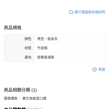
顯示電腦版詳細說明
商品規格
顏色
黑色、鉑金灰
材質
竹炭棉
產地
授權香港製
客服
商品相關分類 (1)
健康襪款
養生無痕寬口襪