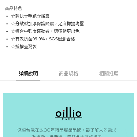
3 期 0 利率 每期
NT$123
21家銀行
商品特色
6 期 0 利率 每期
NT$61
21家銀行
合作金庫商業銀行
第一商業銀行
☆輕快☆暢跑☆緩震
華南商業銀行
彰化商業銀行
合作金庫商業銀行
第一商業銀行
超商取貨付款
☆分散型加厚保護降震，足底攤提均壓
上海商業儲蓄銀行
台北富邦商業銀行
華南商業銀行
彰化商業銀行
國泰世華商業銀行
兆豐國際商業銀行
☆適合中強度運動者，讓運動更出色
LINE Pay
上海商業儲蓄銀行
台北富邦商業銀行
臺灣中小企業銀行
台中商業銀行
☆有效抗菌99.9%，SGS檢測合格
國泰世華商業銀行
兆豐國際商業銀行
匯豐（台灣）商業銀行
華泰商業銀行
Apple Pay
臺灣中小企業銀行
台中商業銀行
☆授權臺灣製
聯邦商業銀行
遠東國際商業銀行
匯豐（台灣）商業銀行
華泰商業銀行
街口支付
元大商業銀行
永豐商業銀行
聯邦商業銀行
遠東國際商業銀行
玉山商業銀行
星展（台灣）商業銀行
元大商業銀行
永豐商業銀行
悠遊付
台新國際商業銀行
中國信託商業銀行
玉山商業銀行
星展（台灣）商業銀行
詳細說明
商品規格
相關推薦
台灣樂天信用卡公司
台新國際商業銀行
中國信託商業銀行
AFTEE先享後付
台灣樂天信用卡公司
相關說明
【關於「AFTEE先享後付」】
ATM付款
AFTEE先享後付是「在收到商品之後才付款」的支付方式。 讓您購物簡單
便利好安心！
１．簡單：不需註冊會員、不需綁卡、不需儲值。
運送方式
２．便利：只要手機號碼，簡訊認證，即可結帳。
３．安心：先確認商品／服務後，再付款。
全家取貨付款
每筆NT$150，滿NT$500(含以上)免運費
【「AFTEE先享後付」結帳流程】