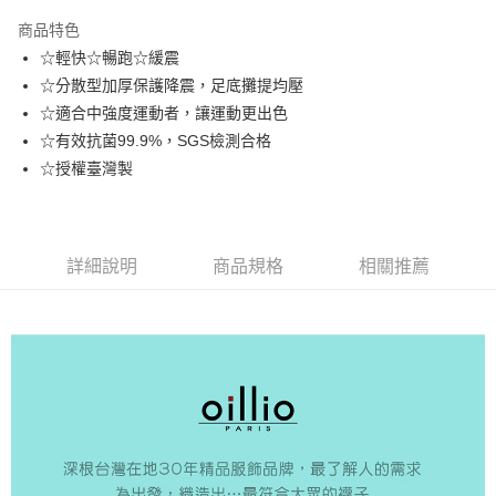
3 期 0 利率 每期
NT$123
21家銀行
商品特色
6 期 0 利率 每期
NT$61
21家銀行
合作金庫商業銀行
第一商業銀行
☆輕快☆暢跑☆緩震
華南商業銀行
彰化商業銀行
合作金庫商業銀行
第一商業銀行
超商取貨付款
☆分散型加厚保護降震，足底攤提均壓
上海商業儲蓄銀行
台北富邦商業銀行
華南商業銀行
彰化商業銀行
國泰世華商業銀行
兆豐國際商業銀行
☆適合中強度運動者，讓運動更出色
LINE Pay
上海商業儲蓄銀行
台北富邦商業銀行
臺灣中小企業銀行
台中商業銀行
☆有效抗菌99.9%，SGS檢測合格
國泰世華商業銀行
兆豐國際商業銀行
匯豐（台灣）商業銀行
華泰商業銀行
Apple Pay
臺灣中小企業銀行
台中商業銀行
☆授權臺灣製
聯邦商業銀行
遠東國際商業銀行
匯豐（台灣）商業銀行
華泰商業銀行
街口支付
元大商業銀行
永豐商業銀行
聯邦商業銀行
遠東國際商業銀行
玉山商業銀行
星展（台灣）商業銀行
元大商業銀行
永豐商業銀行
悠遊付
台新國際商業銀行
中國信託商業銀行
玉山商業銀行
星展（台灣）商業銀行
詳細說明
商品規格
相關推薦
台灣樂天信用卡公司
台新國際商業銀行
中國信託商業銀行
AFTEE先享後付
台灣樂天信用卡公司
相關說明
【關於「AFTEE先享後付」】
ATM付款
AFTEE先享後付是「在收到商品之後才付款」的支付方式。 讓您購物簡單
便利好安心！
１．簡單：不需註冊會員、不需綁卡、不需儲值。
運送方式
２．便利：只要手機號碼，簡訊認證，即可結帳。
３．安心：先確認商品／服務後，再付款。
全家取貨付款
每筆NT$150，滿NT$500(含以上)免運費
【「AFTEE先享後付」結帳流程】