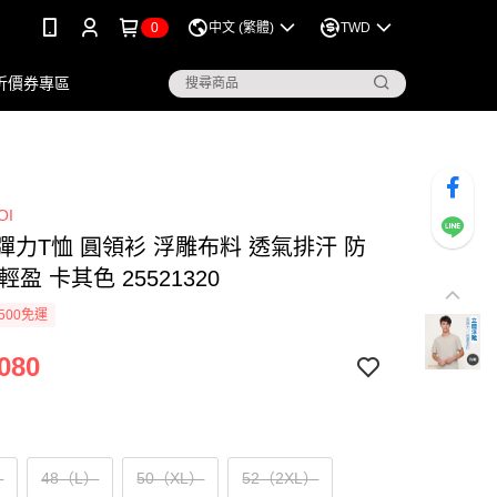
0
中文 (繁體)
TWD
折價券專區
OI
OI 彈力T恤 圓領衫 浮雕布料 透氣排汗 防
輕盈 卡其色 25521320
500免運
080
）
48（L）
50（XL）
52（2XL）