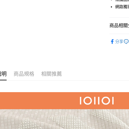
LINE Pay
上海商
臺灣中
網路獨
國泰世
匯豐（
Apple Pay
臺灣中
聯邦商
匯豐（
街口支付
元大商
聯邦商
商品相關分
玉山商
元大商
悠遊付
台新國
IOIIOI品
玉山商
台灣樂
分享
台新國
AFTEE先
台灣樂
相關說明
【關於「A
ATM付款
AFTEE
便利好安
１．簡單
說明
商品規格
相關推薦
２．便利
運送方式
３．安心
全家取貨
【「AFT
每筆NT$1
１．於結帳
付」結帳
付款後全
２．訂單
３．收到繳
每筆NT$1
／ATM／
※ 請注意
萊爾富取
絡購買商品