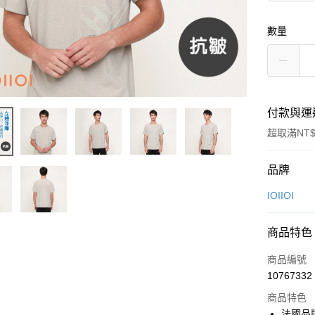
數量
付款與運
超取滿NT$
付款方式
品牌
信用卡一
IOIIOI
信用卡分
商品特色
3 期 
商品編號
6 期 
合作金
10767332
華南商
合作金
超商取貨
上海商
商品特色
華南商
國泰世
法國品