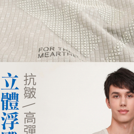
先享後付
每筆NT$1
※ 交易是
是否繳費成
付款後萊
付客戶支
每筆NT$1
【注意事
7-11取貨
１．透過由
交易，需
每筆NT$1
求債權轉
２．關於
付款後7-1
https://aft
每筆NT$1
３．未成
「AFTE
宅配
任。
４．使用「
每筆NT$1
即時審查
結果請求
離島宅配
５．嚴禁
每筆NT$2
形，恩沛
動。