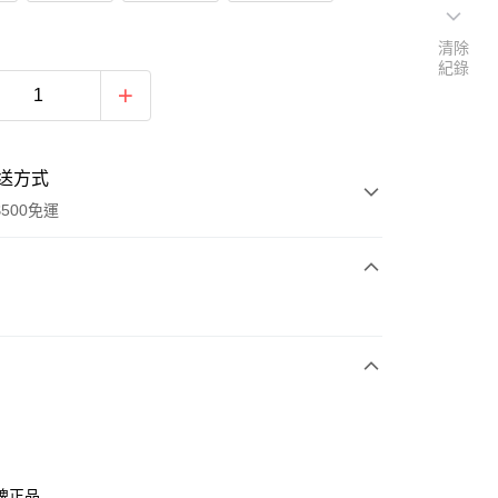
清除
紀錄
送方式
500免運
次付款
期付款
0 利率 每期
NT$693
21家銀行
0 利率 每期
NT$346
21家銀行
庫商業銀行
第一商業銀行
業銀行
彰化商業銀行
庫商業銀行
第一商業銀行
付款
業儲蓄銀行
台北富邦商業銀行
業銀行
彰化商業銀行
華商業銀行
兆豐國際商業銀行
牌正品