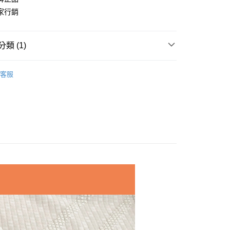
業儲蓄銀行
台北富邦商業銀行
小企業銀行
台中商業銀行
家行銷
華商業銀行
兆豐國際商業銀行
台灣）商業銀行
華泰商業銀行
小企業銀行
台中商業銀行
業銀行
遠東國際商業銀行
台灣）商業銀行
華泰商業銀行
業銀行
永豐商業銀行
業銀行
遠東國際商業銀行
類 (1)
業銀行
星展（台灣）商業銀行
業銀行
永豐商業銀行
際商業銀行
中國信託商業銀行
牌專區
業銀行
星展（台灣）商業銀行
天信用卡公司
客服
際商業銀行
中國信託商業銀行
享後付
天信用卡公司
FTEE先享後付」】
先享後付是「在收到商品之後才付款」的支付方式。 讓您購物簡單
心！
：不需註冊會員、不需綁卡、不需儲值。
：只要手機號碼，簡訊認證，即可結帳。
：先確認商品／服務後，再付款。
付款
EE先享後付」結帳流程】
50，滿NT$500(含以上)免運費
方式選擇「AFTEE先享後付」後，將跳轉至「AFTEE先享後
頁面，進行簡訊認證並確認金額後，即可完成結帳。
家取貨
成立數日內，您將收到繳費通知簡訊。
費通知簡訊後14天內，點擊此簡訊中的連結，可透過四大超商
50，滿NT$500(含以上)免運費
網路銀行／等多元方式進行付款，方視為交易完成。
：結帳手續完成當下不需立刻繳費，但若您需要取消訂單，請聯
貨付款
的店家。未經商家同意取消之訂單仍視為有效，需透過AFTEE