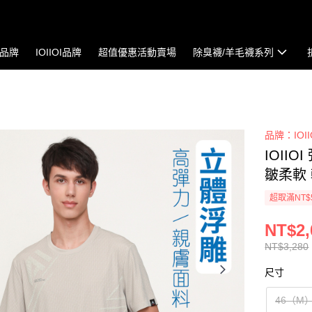
io品牌
IOIIOI品牌
超值優惠活動賣場
除臭襪/羊毛襪系列
品牌：IOII
IOII
皺柔軟 
超取滿NT$
NT$2,
NT$3,280
尺寸
46（M