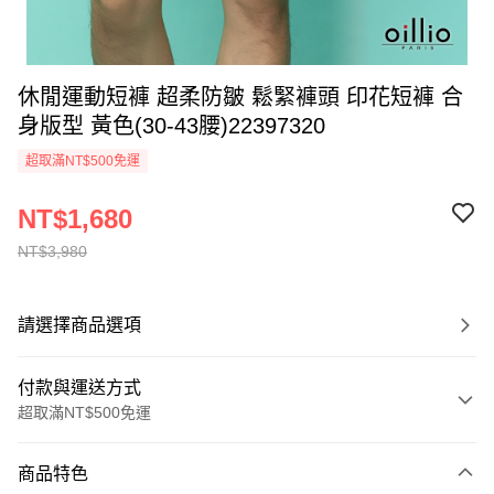
休閒運動短褲 超柔防皺 鬆緊褲頭 印花短褲 合
身版型 黃色(30-43腰)22397320
超取滿NT$500免運
NT$1,680
NT$3,980
請選擇商品選項
付款與運送方式
超取滿NT$500免運
付款方式
商品特色
信用卡一次付款