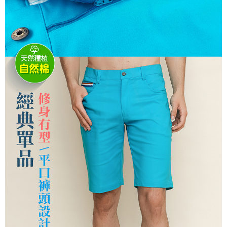
３．安心：先確認商品／服務後，再付款。
全家取貨付款
每筆NT$150，滿NT$500(含以上)免運費
【「AFTEE先享後付」結帳流程】
１．於結帳方式選擇「AFTEE先享後付」後，將跳轉至「AFTEE先享後付」
付款後全家取貨
結帳頁面，進行簡訊認證並確認金額後，即可完成結帳。
２．訂單成立數日內，您將收到繳費通知簡訊。
每筆NT$150，滿NT$500(含以上)免運費
３．收到繳費通知簡訊後14天內，點擊此簡訊中的連結，可透過四大超商／
ATM／網路銀行／等多元方式進行付款，方視為交易完成。
萊爾富取貨付款
※ 請注意：結帳手續完成當下不需立刻繳費，但若您需要取消訂單，請聯絡
每筆NT$150，滿NT$500(含以上)免運費
購買商品的店家。未經商家同意取消之訂單仍視為有效，需透過AFTEE先享
後付繳納相關費用。
付款後萊爾富取貨
※ 交易是否成功請以「AFTEE先享後付 」之結帳頁面顯示為準，若有關於
是否繳費成功／繳費後需取消欲退款等相關疑問，請聯繫「AFTEE先享後付
每筆NT$150，滿NT$500(含以上)免運費
客戶支援中心」
https://netprotections.freshdesk.com/support/home
7-11取貨付款
【注意事項】
１．透過由恩沛科技股份有限公司提供之「AFTEE先享後付」服務完成之交
每筆NT$150，滿NT$500(含以上)免運費
易，需依本服務之必要範圍內提供個人資料，並將交易相關給付款項請求債
權轉讓予恩沛科技股份有限公司。
付款後7-11取貨
２．關於個人資料處理事宜，請瀏覽以下網址：
每筆NT$150，滿NT$500(含以上)免運費
https://aftee.tw/terms/#terms3
３．未成年的使用者請事先徵得法定代理人或監護人之同意方可使用
宅配
「AFTEE先享後付」，若未經同意申辦者引起之損失，本公司不負相關責
任。
每筆NT$150，滿NT$500(含以上)免運費
４．使用「AFTEE先享後付」時，將依據個別帳號之用戶狀況，依本公司即