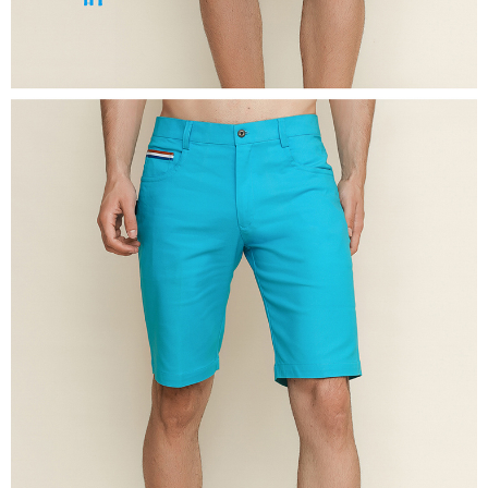
時審查核予不同之上限額度；若仍有額度不足之情形，本公司將視審查結果
離島宅配
請求用戶進行身份認證。
每筆NT$200，滿NT$5,000(含以上)免運費
５．嚴禁一人註冊多個帳號或使用他人資訊註冊。若發現惡意使用之情形，
恩沛科技股份有限公司將有權停止該用戶之使用額度並採取法律行動。