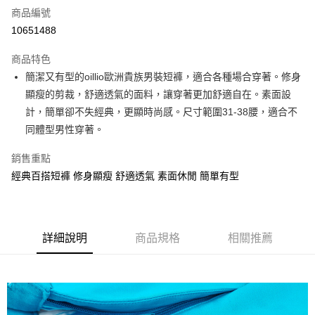
商品編號
信用卡分期付款
10651488
3 期 0 利率 每期
NT$560
21家銀行
商品特色
6 期 0 利率 每期
NT$280
21家銀行
合作金庫商業銀行
第一商業銀行
簡潔又有型的oillio歐洲貴族男裝短褲，適合各種場合穿著。修身
華南商業銀行
彰化商業銀行
合作金庫商業銀行
第一商業銀行
超商取貨付款
顯瘦的剪裁，舒適透氣的面料，讓穿著更加舒適自在。素面設
上海商業儲蓄銀行
台北富邦商業銀行
華南商業銀行
彰化商業銀行
國泰世華商業銀行
兆豐國際商業銀行
計，簡單卻不失經典，更顯時尚感。尺寸範圍31-38腰，適合不
LINE Pay
上海商業儲蓄銀行
台北富邦商業銀行
臺灣中小企業銀行
台中商業銀行
同體型男性穿著。
國泰世華商業銀行
兆豐國際商業銀行
匯豐（台灣）商業銀行
華泰商業銀行
Apple Pay
臺灣中小企業銀行
台中商業銀行
聯邦商業銀行
遠東國際商業銀行
銷售重點
匯豐（台灣）商業銀行
華泰商業銀行
街口支付
元大商業銀行
永豐商業銀行
經典百搭短褲 修身顯瘦 舒適透氣 素面休閒 簡單有型
聯邦商業銀行
遠東國際商業銀行
玉山商業銀行
星展（台灣）商業銀行
元大商業銀行
永豐商業銀行
悠遊付
台新國際商業銀行
中國信託商業銀行
玉山商業銀行
星展（台灣）商業銀行
台灣樂天信用卡公司
台新國際商業銀行
中國信託商業銀行
AFTEE先享後付
台灣樂天信用卡公司
詳細說明
商品規格
相關推薦
相關說明
【關於「AFTEE先享後付」】
ATM付款
AFTEE先享後付是「在收到商品之後才付款」的支付方式。 讓您購物簡單
便利好安心！
１．簡單：不需註冊會員、不需綁卡、不需儲值。
運送方式
２．便利：只要手機號碼，簡訊認證，即可結帳。