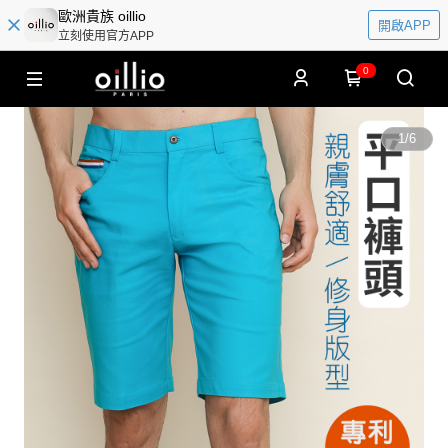
歐洲貴族 oillio
開啟APP
立刻使用官方APP
0
1
/
6