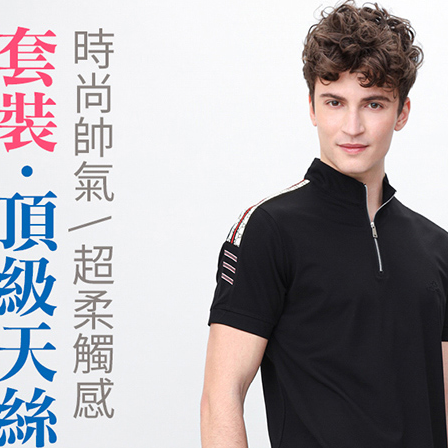
※ 交易是
是否繳費成
付款後萊
付客戶支
每筆NT$1
【注意事
7-11取貨
１．透過由
交易，需
每筆NT$1
求債權轉
２．關於
付款後7-1
https://aft
每筆NT$1
３．未成
「AFTE
宅配
任。
４．使用「
每筆NT$1
即時審查
結果請求
離島宅配
５．嚴禁
每筆NT$2
形，恩沛
動。