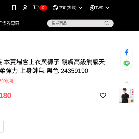
0
中文 (繁體)
TWD
折價券專區
套裝 本賣場含上衣與褲子 親膚高級觸感天
柔彈力 上身帥氣 黑色 24359190
500免運
180