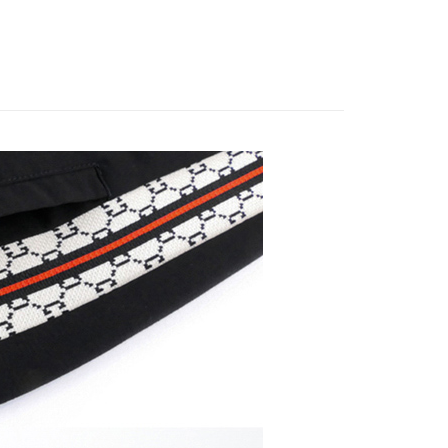
台灣）商業銀行
華泰商業銀行
小企業銀行
台中商業銀行
業銀行
遠東國際商業銀行
台灣）商業銀行
華泰商業銀行
業銀行
永豐商業銀行
業銀行
遠東國際商業銀行
業銀行
星展（台灣）商業銀行
業銀行
永豐商業銀行
際商業銀行
中國信託商業銀行
業銀行
星展（台灣）商業銀行
天信用卡公司
際商業銀行
中國信託商業銀行
享後付
天信用卡公司
FTEE先享後付」】
先享後付是「在收到商品之後才付款」的支付方式。 讓您購物簡單
心！
：不需註冊會員、不需綁卡、不需儲值。
：只要手機號碼，簡訊認證，即可結帳。
：先確認商品／服務後，再付款。
付款
EE先享後付」結帳流程】
50，滿NT$500(含以上)免運費
方式選擇「AFTEE先享後付」後，將跳轉至「AFTEE先享後
頁面，進行簡訊認證並確認金額後，即可完成結帳。
家取貨
成立數日內，您將收到繳費通知簡訊。
費通知簡訊後14天內，點擊此簡訊中的連結，可透過四大超商
50，滿NT$500(含以上)免運費
網路銀行／等多元方式進行付款，方視為交易完成。
：結帳手續完成當下不需立刻繳費，但若您需要取消訂單，請聯
貨付款
的店家。未經商家同意取消之訂單仍視為有效，需透過AFTEE
繳納相關費用。
50，滿NT$500(含以上)免運費