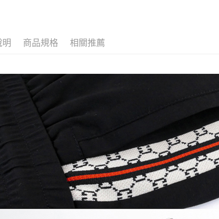
匯豐（
Apple Pay
臺灣中
聯邦商
匯豐（
街口支付
元大商
聯邦商
玉山商
元大商
說明
商品規格
相關推薦
悠遊付
台新國
玉山商
台灣樂
台新國
AFTEE先
台灣樂
相關說明
【關於「A
ATM付款
AFTEE
便利好安
１．簡單
２．便利
運送方式
３．安心
全家取貨
【「AFT
每筆NT$1
１．於結帳
付」結帳
付款後全
２．訂單
３．收到繳
每筆NT$1
／ATM／
※ 請注意
萊爾富取
絡購買商品
先享後付
每筆NT$1