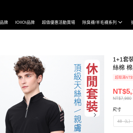
io品牌
IOIIOI品牌
超值優惠活動賣場
除臭襪/羊毛襪系列
1+1
絲棉 棉
超取滿NT$
NT$5,
NT$7,980
尺寸
48（L）