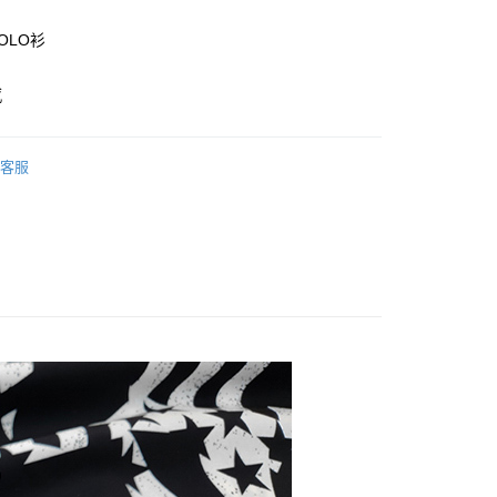
業銀行
彰化商業銀行
華商業銀行
兆豐國際商業銀行
業儲蓄銀行
台北富邦商業銀行
OLO衫
小企業銀行
台中商業銀行
華商業銀行
兆豐國際商業銀行
台灣）商業銀行
華泰商業銀行
小企業銀行
台中商業銀行
業銀行
遠東國際商業銀行
感
台灣）商業銀行
華泰商業銀行
業銀行
永豐商業銀行
業銀行
遠東國際商業銀行
業銀行
星展（台灣）商業銀行
業銀行
永豐商業銀行
際商業銀行
中國信託商業銀行
客服
業銀行
星展（台灣）商業銀行
天信用卡公司
際商業銀行
中國信託商業銀行
享後付
天信用卡公司
FTEE先享後付」】
先享後付是「在收到商品之後才付款」的支付方式。 讓您購物簡單
心！
：不需註冊會員、不需綁卡、不需儲值。
：只要手機號碼，簡訊認證，即可結帳。
：先確認商品／服務後，再付款。
付款
EE先享後付」結帳流程】
50，滿NT$500(含以上)免運費
方式選擇「AFTEE先享後付」後，將跳轉至「AFTEE先享後
頁面，進行簡訊認證並確認金額後，即可完成結帳。
家取貨
成立數日內，您將收到繳費通知簡訊。
費通知簡訊後14天內，點擊此簡訊中的連結，可透過四大超商
50，滿NT$500(含以上)免運費
網路銀行／等多元方式進行付款，方視為交易完成。