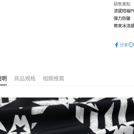
華南商
銷售重點
國泰世
LINE Pay
上海商
涼感短袖P
臺灣中
國泰世
匯豐（
彈力防皺
Apple Pay
臺灣中
聯邦商
帶來冰涼
匯豐（
街口支付
元大商
聯邦商
玉山商
元大商
悠遊付
台新國
分享
玉山商
台灣樂
台新國
AFTEE先
台灣樂
相關說明
【關於「A
ATM付款
AFTEE
便利好安
說明
商品規格
相關推薦
１．簡單
２．便利
運送方式
３．安心
全家取貨
【「AFT
每筆NT$1
１．於結帳
付」結帳
付款後全
２．訂單
３．收到繳
每筆NT$1
／ATM／