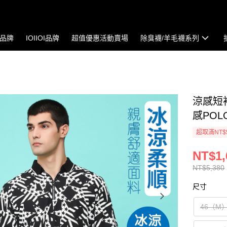
io品牌
IOIIOI品牌
超值優惠活動賣場
除臭襪/羊毛襪系列
涼感短袖
感POLO
超取滿NT$
NT$1,
NT$5,380
尺寸
46（M