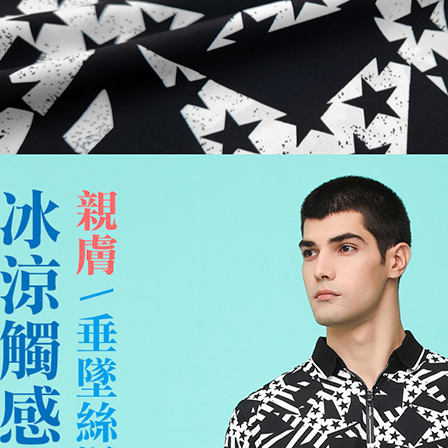
※ 請注意
萊爾富取
絡購買商品
先享後付
每筆NT$1
※ 交易是
是否繳費成
付款後萊
付客戶支
每筆NT$1
【注意事
7-11取貨
１．透過由
交易，需
每筆NT$1
求債權轉
２．關於
付款後7-1
https://aft
每筆NT$1
３．未成
「AFTE
宅配
任。
４．使用「
每筆NT$1
即時審查
結果請求
離島宅配
５．嚴禁
每筆NT$2
形，恩沛
動。