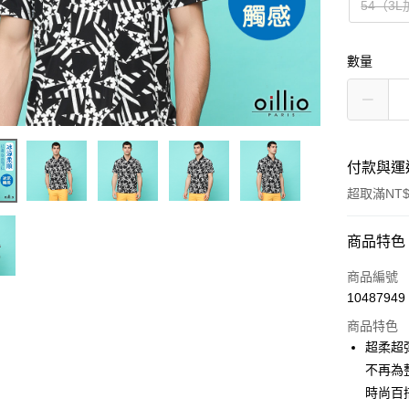
54（3
數量
付款與運
超取滿NT$
付款方式
商品特色
信用卡一
商品編號
10487949
信用卡分
商品特色
3 期 
超柔超
6 期 
合作金
不再為整
華南商
時尚百
合作金
超商取貨
上海商