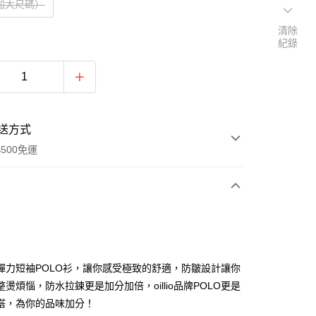
L加大尺碼）
清除
紀錄
送方式
500免運
次付款
期付款
0 利率 每期
NT$560
21家銀行
彈力短袖POLO衫，讓你感受極致的舒適，防皺設計讓你
0 利率 每期
NT$280
21家銀行
庫商業銀行
第一商業銀行
燙煩惱，防水拉鍊更是加分加倍，oillio品牌POLO更是
業銀行
彰化商業銀行
搭，為你的品味加分！
庫商業銀行
第一商業銀行
付款
業儲蓄銀行
台北富邦商業銀行