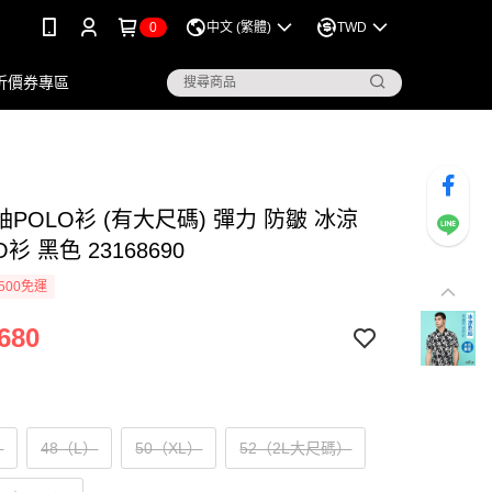
0
中文 (繁體)
TWD
折價券專區
POLO衫 (有大尺碼) 彈力 防皺 冰涼
衫 黑色 23168690
500免運
680
）
48（L）
50（XL）
52（2L大尺碼）