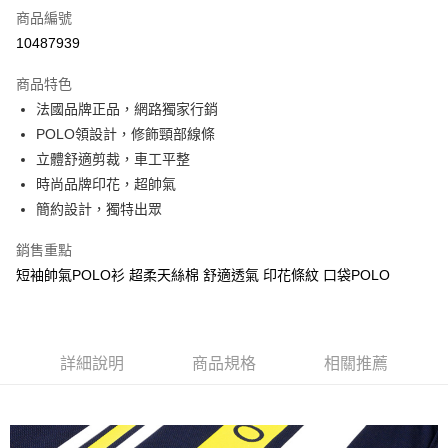
商品編號
信用卡分期付款
10487939
3 期 0 利率 每期
NT$560
21家銀行
商品特色
6 期 0 利率 每期
NT$280
21家銀行
合作金庫商業銀行
第一商業銀行
法國品牌正品，網路獨家行銷
華南商業銀行
彰化商業銀行
合作金庫商業銀行
第一商業銀行
超商取貨付款
POLO領設計，修飾頸部線條
上海商業儲蓄銀行
台北富邦商業銀行
華南商業銀行
彰化商業銀行
國泰世華商業銀行
兆豐國際商業銀行
立體舒適剪裁，車工平整
LINE Pay
上海商業儲蓄銀行
台北富邦商業銀行
臺灣中小企業銀行
台中商業銀行
時尚品牌印花，超帥氣
國泰世華商業銀行
兆豐國際商業銀行
匯豐（台灣）商業銀行
華泰商業銀行
Apple Pay
臺灣中小企業銀行
台中商業銀行
簡約設計，獨特出眾
聯邦商業銀行
遠東國際商業銀行
匯豐（台灣）商業銀行
華泰商業銀行
街口支付
元大商業銀行
永豐商業銀行
銷售重點
聯邦商業銀行
遠東國際商業銀行
玉山商業銀行
星展（台灣）商業銀行
元大商業銀行
永豐商業銀行
短袖帥氣POLO衫 超柔天絲棉 舒適透氣 印花條紋 口袋POLO
悠遊付
台新國際商業銀行
中國信託商業銀行
玉山商業銀行
星展（台灣）商業銀行
台灣樂天信用卡公司
台新國際商業銀行
中國信託商業銀行
AFTEE先享後付
台灣樂天信用卡公司
相關說明
【關於「AFTEE先享後付」】
詳細說明
商品規格
相關推薦
ATM付款
AFTEE先享後付是「在收到商品之後才付款」的支付方式。 讓您購物簡單
便利好安心！
１．簡單：不需註冊會員、不需綁卡、不需儲值。
運送方式
２．便利：只要手機號碼，簡訊認證，即可結帳。