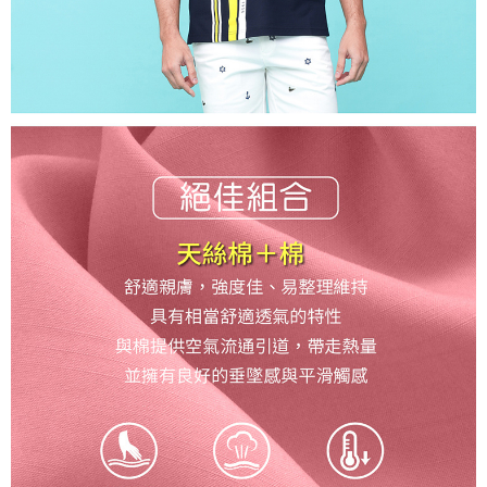
時審查核予不同之上限額度；若仍有額度不足之情形，本公司將視審查結果
離島宅配
請求用戶進行身份認證。
每筆NT$200，滿NT$5,000(含以上)免運費
５．嚴禁一人註冊多個帳號或使用他人資訊註冊。若發現惡意使用之情形，
恩沛科技股份有限公司將有權停止該用戶之使用額度並採取法律行動。