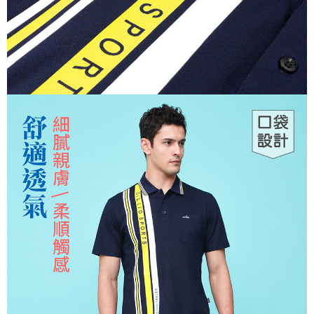
３．安心：先確認商品／服務後，再付款。
全家取貨付款
每筆NT$150，滿NT$500(含以上)免運費
【「AFTEE先享後付」結帳流程】
１．於結帳方式選擇「AFTEE先享後付」後，將跳轉至「AFTEE先享後付」
付款後全家取貨
結帳頁面，進行簡訊認證並確認金額後，即可完成結帳。
２．訂單成立數日內，您將收到繳費通知簡訊。
每筆NT$150，滿NT$500(含以上)免運費
３．收到繳費通知簡訊後14天內，點擊此簡訊中的連結，可透過四大超商／
ATM／網路銀行／等多元方式進行付款，方視為交易完成。
萊爾富取貨付款
※ 請注意：結帳手續完成當下不需立刻繳費，但若您需要取消訂單，請聯絡
每筆NT$150，滿NT$500(含以上)免運費
購買商品的店家。未經商家同意取消之訂單仍視為有效，需透過AFTEE先享
後付繳納相關費用。
付款後萊爾富取貨
※ 交易是否成功請以「AFTEE先享後付 」之結帳頁面顯示為準，若有關於
是否繳費成功／繳費後需取消欲退款等相關疑問，請聯繫「AFTEE先享後付
每筆NT$150，滿NT$500(含以上)免運費
客戶支援中心」
https://netprotections.freshdesk.com/support/home
7-11取貨付款
【注意事項】
１．透過由恩沛科技股份有限公司提供之「AFTEE先享後付」服務完成之交
每筆NT$150，滿NT$500(含以上)免運費
易，需依本服務之必要範圍內提供個人資料，並將交易相關給付款項請求債
權轉讓予恩沛科技股份有限公司。
付款後7-11取貨
２．關於個人資料處理事宜，請瀏覽以下網址：
每筆NT$150，滿NT$500(含以上)免運費
https://aftee.tw/terms/#terms3
３．未成年的使用者請事先徵得法定代理人或監護人之同意方可使用
宅配
「AFTEE先享後付」，若未經同意申辦者引起之損失，本公司不負相關責
任。
每筆NT$150，滿NT$500(含以上)免運費
４．使用「AFTEE先享後付」時，將依據個別帳號之用戶狀況，依本公司即