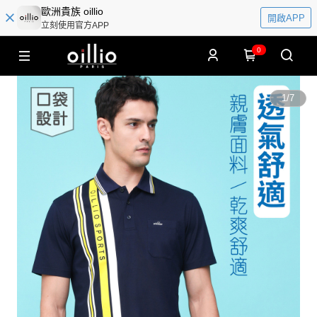
歐洲貴族 oillio
開啟APP
立刻使用官方APP
0
1
/
7