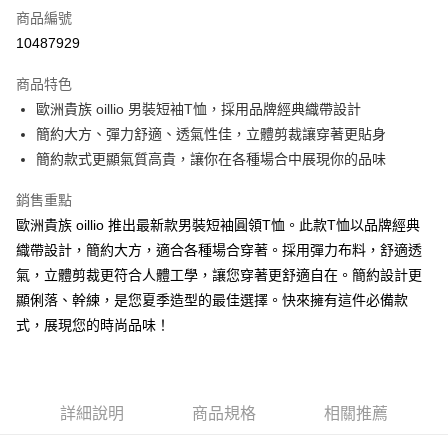
商品編號
信用卡分期付款
10487929
3 期 0 利率 每期
NT$560
21家銀行
商品特色
6 期 0 利率 每期
NT$280
21家銀行
合作金庫商業銀行
第一商業銀行
歐洲貴族 oillio 男裝短袖T恤，採用品牌經典織帶設計
華南商業銀行
彰化商業銀行
合作金庫商業銀行
第一商業銀行
超商取貨付款
簡約大方、彈力舒適、透氣性佳，立體剪裁讓穿著更貼身
上海商業儲蓄銀行
台北富邦商業銀行
華南商業銀行
彰化商業銀行
國泰世華商業銀行
兆豐國際商業銀行
簡約款式更顯氣質高貴，讓你在各種場合中展現你的品味
LINE Pay
上海商業儲蓄銀行
台北富邦商業銀行
臺灣中小企業銀行
台中商業銀行
國泰世華商業銀行
兆豐國際商業銀行
銷售重點
匯豐（台灣）商業銀行
華泰商業銀行
Apple Pay
臺灣中小企業銀行
台中商業銀行
聯邦商業銀行
遠東國際商業銀行
歐洲貴族 oillio 推出最新款男裝短袖圓領T恤。此款T恤以品牌經典
匯豐（台灣）商業銀行
華泰商業銀行
街口支付
元大商業銀行
永豐商業銀行
織帶設計，簡約大方，適合各種場合穿著。採用彈力布料，舒適透
聯邦商業銀行
遠東國際商業銀行
玉山商業銀行
星展（台灣）商業銀行
元大商業銀行
永豐商業銀行
氣，立體剪裁更符合人體工學，讓您穿著更舒適自在。簡約設計更
悠遊付
台新國際商業銀行
中國信託商業銀行
玉山商業銀行
星展（台灣）商業銀行
顯俐落、幹練，是您夏季造型的最佳選擇。快來擁有這件必備款
台灣樂天信用卡公司
台新國際商業銀行
中國信託商業銀行
AFTEE先享後付
式，展現您的時尚品味！
台灣樂天信用卡公司
相關說明
【關於「AFTEE先享後付」】
ATM付款
AFTEE先享後付是「在收到商品之後才付款」的支付方式。 讓您購物簡單
便利好安心！
詳細說明
商品規格
相關推薦
１．簡單：不需註冊會員、不需綁卡、不需儲值。
運送方式
２．便利：只要手機號碼，簡訊認證，即可結帳。