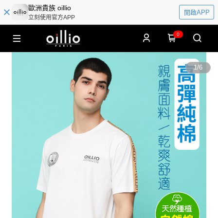
歐洲貴族 oillio
開啟APP
立刻使用官方APP
0
1
/
6