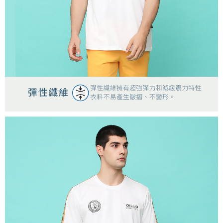
時審查核予不同之上限額度；若仍有額度不足之情形，本公司將視審查結果
離島宅配
請求用戶進行身份認證。
每筆NT$200，滿NT$5,000(含以上)免運費
５．嚴禁一人註冊多個帳號或使用他人資訊註冊。若發現惡意使用之情形，
恩沛科技股份有限公司將有權停止該用戶之使用額度並採取法律行動。