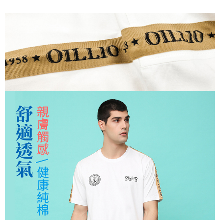
３．安心：先確認商品／服務後，再付款。
全家取貨付款
每筆NT$150，滿NT$500(含以上)免運費
【「AFTEE先享後付」結帳流程】
１．於結帳方式選擇「AFTEE先享後付」後，將跳轉至「AFTEE先享後付」
付款後全家取貨
結帳頁面，進行簡訊認證並確認金額後，即可完成結帳。
２．訂單成立數日內，您將收到繳費通知簡訊。
每筆NT$150，滿NT$500(含以上)免運費
３．收到繳費通知簡訊後14天內，點擊此簡訊中的連結，可透過四大超商／
ATM／網路銀行／等多元方式進行付款，方視為交易完成。
萊爾富取貨付款
※ 請注意：結帳手續完成當下不需立刻繳費，但若您需要取消訂單，請聯絡
每筆NT$150，滿NT$500(含以上)免運費
購買商品的店家。未經商家同意取消之訂單仍視為有效，需透過AFTEE先享
後付繳納相關費用。
付款後萊爾富取貨
※ 交易是否成功請以「AFTEE先享後付 」之結帳頁面顯示為準，若有關於
是否繳費成功／繳費後需取消欲退款等相關疑問，請聯繫「AFTEE先享後付
每筆NT$150，滿NT$500(含以上)免運費
客戶支援中心」
https://netprotections.freshdesk.com/support/home
7-11取貨付款
【注意事項】
１．透過由恩沛科技股份有限公司提供之「AFTEE先享後付」服務完成之交
每筆NT$150，滿NT$500(含以上)免運費
易，需依本服務之必要範圍內提供個人資料，並將交易相關給付款項請求債
權轉讓予恩沛科技股份有限公司。
付款後7-11取貨
２．關於個人資料處理事宜，請瀏覽以下網址：
每筆NT$150，滿NT$500(含以上)免運費
https://aftee.tw/terms/#terms3
３．未成年的使用者請事先徵得法定代理人或監護人之同意方可使用
宅配
「AFTEE先享後付」，若未經同意申辦者引起之損失，本公司不負相關責
任。
每筆NT$150，滿NT$500(含以上)免運費
４．使用「AFTEE先享後付」時，將依據個別帳號之用戶狀況，依本公司即