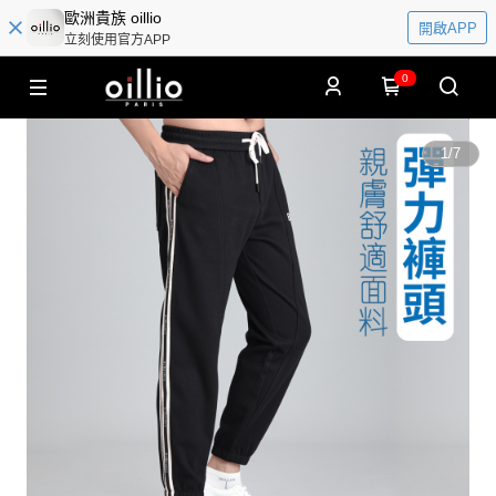
歐洲貴族 oillio
開啟APP
立刻使用官方APP
0
1
/
7