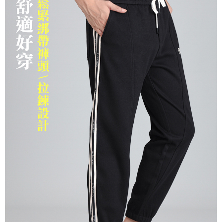
３．安心：先確認商品／服務後，再付款。
全家取貨付款
每筆NT$150，滿NT$500(含以上)免運費
【「AFTEE先享後付」結帳流程】
１．於結帳方式選擇「AFTEE先享後付」後，將跳轉至「AFTEE先享後付」
付款後全家取貨
結帳頁面，進行簡訊認證並確認金額後，即可完成結帳。
２．訂單成立數日內，您將收到繳費通知簡訊。
每筆NT$150，滿NT$500(含以上)免運費
３．收到繳費通知簡訊後14天內，點擊此簡訊中的連結，可透過四大超商／
ATM／網路銀行／等多元方式進行付款，方視為交易完成。
萊爾富取貨付款
※ 請注意：結帳手續完成當下不需立刻繳費，但若您需要取消訂單，請聯絡
每筆NT$150，滿NT$500(含以上)免運費
購買商品的店家。未經商家同意取消之訂單仍視為有效，需透過AFTEE先享
後付繳納相關費用。
付款後萊爾富取貨
※ 交易是否成功請以「AFTEE先享後付 」之結帳頁面顯示為準，若有關於
是否繳費成功／繳費後需取消欲退款等相關疑問，請聯繫「AFTEE先享後付
每筆NT$150，滿NT$500(含以上)免運費
客戶支援中心」
https://netprotections.freshdesk.com/support/home
7-11取貨付款
【注意事項】
１．透過由恩沛科技股份有限公司提供之「AFTEE先享後付」服務完成之交
每筆NT$150，滿NT$500(含以上)免運費
易，需依本服務之必要範圍內提供個人資料，並將交易相關給付款項請求債
權轉讓予恩沛科技股份有限公司。
付款後7-11取貨
２．關於個人資料處理事宜，請瀏覽以下網址：
每筆NT$150，滿NT$500(含以上)免運費
https://aftee.tw/terms/#terms3
３．未成年的使用者請事先徵得法定代理人或監護人之同意方可使用
宅配
「AFTEE先享後付」，若未經同意申辦者引起之損失，本公司不負相關責
任。
每筆NT$150，滿NT$500(含以上)免運費
４．使用「AFTEE先享後付」時，將依據個別帳號之用戶狀況，依本公司即