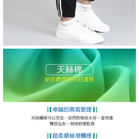
時審查核予不同之上限額度；若仍有額度不足之情形，本公司將視審查結果
離島宅配
請求用戶進行身份認證。
每筆NT$200，滿NT$5,000(含以上)免運費
５．嚴禁一人註冊多個帳號或使用他人資訊註冊。若發現惡意使用之情形，
恩沛科技股份有限公司將有權停止該用戶之使用額度並採取法律行動。