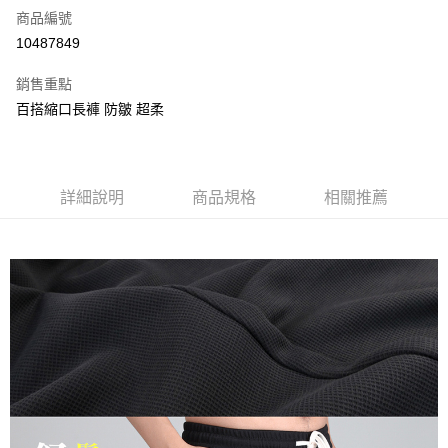
商品編號
信用卡分期付款
10487849
3 期 0 利率 每期
NT$1,430
21家銀行
銷售重點
6 期 0 利率 每期
NT$715
21家銀行
合作金庫商業銀行
第一商業銀行
百搭縮口長褲 防皺 超柔
華南商業銀行
彰化商業銀行
合作金庫商業銀行
第一商業銀行
超商取貨付款
上海商業儲蓄銀行
台北富邦商業銀行
華南商業銀行
彰化商業銀行
國泰世華商業銀行
兆豐國際商業銀行
LINE Pay
上海商業儲蓄銀行
台北富邦商業銀行
臺灣中小企業銀行
台中商業銀行
國泰世華商業銀行
兆豐國際商業銀行
詳細說明
商品規格
相關推薦
匯豐（台灣）商業銀行
華泰商業銀行
Apple Pay
臺灣中小企業銀行
台中商業銀行
聯邦商業銀行
遠東國際商業銀行
匯豐（台灣）商業銀行
華泰商業銀行
街口支付
元大商業銀行
永豐商業銀行
聯邦商業銀行
遠東國際商業銀行
玉山商業銀行
星展（台灣）商業銀行
元大商業銀行
永豐商業銀行
悠遊付
台新國際商業銀行
中國信託商業銀行
玉山商業銀行
星展（台灣）商業銀行
台灣樂天信用卡公司
台新國際商業銀行
中國信託商業銀行
AFTEE先享後付
台灣樂天信用卡公司
相關說明
【關於「AFTEE先享後付」】
ATM付款
AFTEE先享後付是「在收到商品之後才付款」的支付方式。 讓您購物簡單
便利好安心！
１．簡單：不需註冊會員、不需綁卡、不需儲值。
運送方式
２．便利：只要手機號碼，簡訊認證，即可結帳。