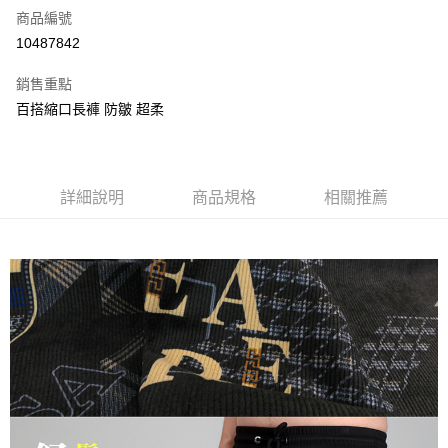
商品編號
信用卡分期付款
10487842
3 期 0 利率 每期
NT$1,430
21家銀行
銷售重點
6 期 0 利率 每期
NT$715
21家銀行
合作金庫商業銀行
第一商業銀行
百搭縮口長褲 防皺 超柔
華南商業銀行
彰化商業銀行
合作金庫商業銀行
第一商業銀行
超商取貨付款
上海商業儲蓄銀行
台北富邦商業銀行
華南商業銀行
彰化商業銀行
國泰世華商業銀行
兆豐國際商業銀行
LINE Pay
上海商業儲蓄銀行
台北富邦商業銀行
臺灣中小企業銀行
台中商業銀行
國泰世華商業銀行
兆豐國際商業銀行
詳細說明
商品規格
相關推薦
匯豐（台灣）商業銀行
華泰商業銀行
Apple Pay
臺灣中小企業銀行
台中商業銀行
聯邦商業銀行
遠東國際商業銀行
匯豐（台灣）商業銀行
華泰商業銀行
街口支付
元大商業銀行
永豐商業銀行
聯邦商業銀行
遠東國際商業銀行
玉山商業銀行
星展（台灣）商業銀行
元大商業銀行
永豐商業銀行
悠遊付
台新國際商業銀行
中國信託商業銀行
玉山商業銀行
星展（台灣）商業銀行
台灣樂天信用卡公司
台新國際商業銀行
中國信託商業銀行
AFTEE先享後付
台灣樂天信用卡公司
相關說明
【關於「AFTEE先享後付」】
ATM付款
AFTEE先享後付是「在收到商品之後才付款」的支付方式。 讓您購物簡單
便利好安心！
１．簡單：不需註冊會員、不需綁卡、不需儲值。
運送方式
２．便利：只要手機號碼，簡訊認證，即可結帳。