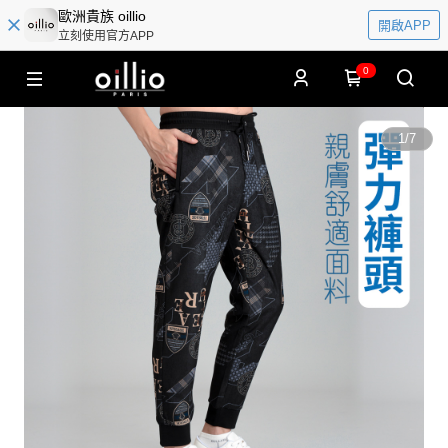
歐洲貴族 oillio
開啟APP
立刻使用官方APP
0
1
/
7