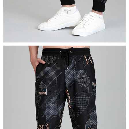
時審查核予不同之上限額度；若仍有額度不足之情形，本公司將視審查結果
離島宅配
請求用戶進行身份認證。
每筆NT$200，滿NT$5,000(含以上)免運費
５．嚴禁一人註冊多個帳號或使用他人資訊註冊。若發現惡意使用之情形，
恩沛科技股份有限公司將有權停止該用戶之使用額度並採取法律行動。