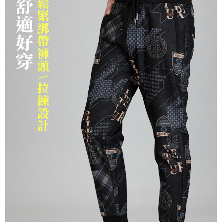
３．安心：先確認商品／服務後，再付款。
全家取貨付款
每筆NT$150，滿NT$500(含以上)免運費
【「AFTEE先享後付」結帳流程】
１．於結帳方式選擇「AFTEE先享後付」後，將跳轉至「AFTEE先享後付」
付款後全家取貨
結帳頁面，進行簡訊認證並確認金額後，即可完成結帳。
２．訂單成立數日內，您將收到繳費通知簡訊。
每筆NT$150，滿NT$500(含以上)免運費
３．收到繳費通知簡訊後14天內，點擊此簡訊中的連結，可透過四大超商／
ATM／網路銀行／等多元方式進行付款，方視為交易完成。
萊爾富取貨付款
※ 請注意：結帳手續完成當下不需立刻繳費，但若您需要取消訂單，請聯絡
每筆NT$150，滿NT$500(含以上)免運費
購買商品的店家。未經商家同意取消之訂單仍視為有效，需透過AFTEE先享
後付繳納相關費用。
付款後萊爾富取貨
※ 交易是否成功請以「AFTEE先享後付 」之結帳頁面顯示為準，若有關於
是否繳費成功／繳費後需取消欲退款等相關疑問，請聯繫「AFTEE先享後付
每筆NT$150，滿NT$500(含以上)免運費
客戶支援中心」
https://netprotections.freshdesk.com/support/home
7-11取貨付款
【注意事項】
１．透過由恩沛科技股份有限公司提供之「AFTEE先享後付」服務完成之交
每筆NT$150，滿NT$500(含以上)免運費
易，需依本服務之必要範圍內提供個人資料，並將交易相關給付款項請求債
權轉讓予恩沛科技股份有限公司。
付款後7-11取貨
２．關於個人資料處理事宜，請瀏覽以下網址：
每筆NT$150，滿NT$500(含以上)免運費
https://aftee.tw/terms/#terms3
３．未成年的使用者請事先徵得法定代理人或監護人之同意方可使用
宅配
「AFTEE先享後付」，若未經同意申辦者引起之損失，本公司不負相關責
任。
每筆NT$150，滿NT$500(含以上)免運費
４．使用「AFTEE先享後付」時，將依據個別帳號之用戶狀況，依本公司即