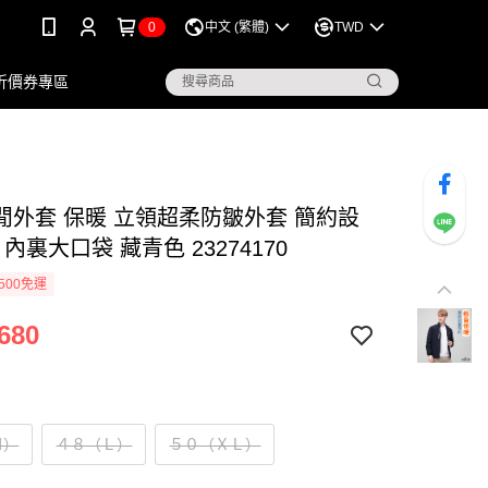
0
中文 (繁體)
TWD
折價券專區
閒外套 保暖 立領超柔防皺外套 簡約設
 內裏大口袋 藏青色 23274170
500免運
680
Ｍ）
４８（Ｌ）
５０（ＸＬ）